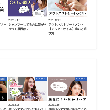
2024.2.17
2023.12.22
ダメー
シャンプーしてるのに髪がベ
アウトバストリートメント
タつく原因は？
【ミルク・オイル】違いと選
び方
毛矯正
ヘアケア
ヘアケア
2021.6.25
2021.8.18
矯正の
高いヘアアイロンは良い？｜
耳掛けヘアで髪が落ちてくる