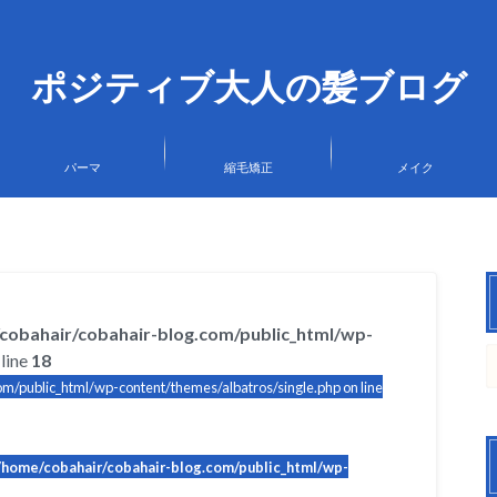
ポジティブ大人の髪ブログ
パーマ
縮毛矯正
メイク
cobahair/cobahair-blog.com/public_html/wp-
line
18
m/public_html/wp-content/themes/albatros/single.php on line
/home/cobahair/cobahair-blog.com/public_html/wp-