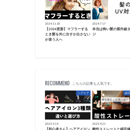
2024.11.18
2024.7.17
【2024更新】マフラーする
本当は怖い髪の紫外線
とき髪を外に出すか出さない
ジ
か迷う人へ
RECOMMEND
こちらの記事も人気です。
ヘアケア
縮
2023.4.14
2023.9.21
【初心者さん】ヘアアイロン
酸性ストレートと縮毛