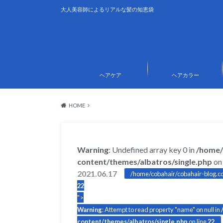
大人美容師によるリアルな髪の知恵袋
ヘアケア
ヘアカラー
HOME
Warning
: Undefined array key 0 in
/home/
content/themes/albatros/single.php
on 
2021.06.17
/home/cobahair/cobahair-blog.co
22
">
Warning
: Attempt to read property "name" on null in
content/themes/albatros/single.php
on line
22