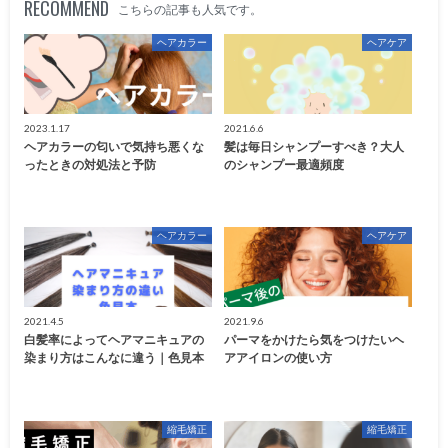
RECOMMEND
こちらの記事も人気です。
ヘアカラー
ヘアケア
2023.1.17
2021.6.6
ヘアカラーの匂いで気持ち悪くな
髪は毎日シャンプーすべき？大人
ったときの対処法と予防
のシャンプー最適頻度
ヘアカラー
ヘアケア
2021.4.5
2021.9.6
白髪率によってヘアマニキュアの
パーマをかけたら気をつけたいヘ
染まり方はこんなに違う｜色見本
アアイロンの使い方
縮毛矯正
縮毛矯正