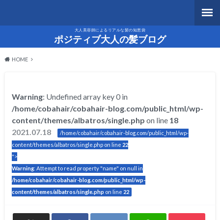
大人美容師によるリアルな髪の知恵袋
ポジティブ大人の髪ブログ
HOME
Warning
: Undefined array key 0 in
/home/cobahair/cobahair-blog.com/public_html/wp-
content/themes/albatros/single.php
on line
18
2021.07.18
/home/cobahair/cobahair-blog.com/public_html/wp-
content/themes/albatros/single.php on line
22
">
Warning
: Attempt to read property "name" on null in
/home/cobahair/cobahair-blog.com/public_html/wp-
content/themes/albatros/single.php
on line
22