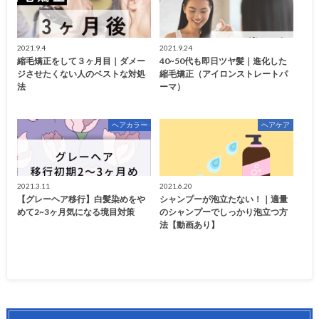
2021.9.4
2021.9.24
縮毛矯正をして３ヶ月目｜ダメー
40~50代も即日ツヤ髪｜進化した
ジさせたくない人のベストな対処
縮毛矯正（アイロンストレートパ
法
ーマ）
ヘアカラー
ヘアケア
2021.3.11
2021.6.20
【グレーヘア移行】白髪染めをや
シャンプーが泡立たない！｜適量
めて2~3ヶ月気になる境目対策
のシャンプーでしっかり泡立つ方
法【動画あり】