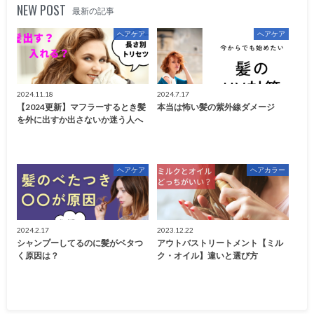
NEW POST
最新の記事
ヘアケア
ヘアケア
2024.11.18
2024.7.17
【2024更新】マフラーするとき髪
本当は怖い髪の紫外線ダメージ
を外に出すか出さないか迷う人へ
ヘアケア
ヘアカラー
2024.2.17
2023.12.22
シャンプーしてるのに髪がベタつ
アウトバストリートメント【ミル
く原因は？
ク・オイル】違いと選び方