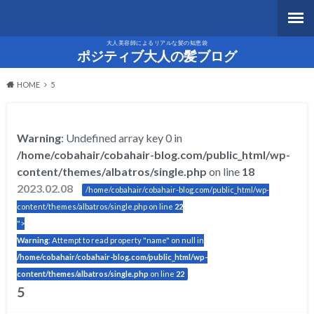
大人美容師によるリアルな髪の知恵袋
ポジティブ大人の髪ブログ
HOME
5
Warning
: Undefined array key 0 in
/home/cobahair/cobahair-blog.com/public_html/wp-
content/themes/albatros/single.php
on line
18
2023.02.08
/home/cobahair/cobahair-blog.com/public_html/wp-
content/themes/albatros/single.php on line
22
">
Warning
: Attempt to read property "name" on null in
/home/cobahair/cobahair-blog.com/public_html/wp-
content/themes/albatros/single.php
on line
22
5