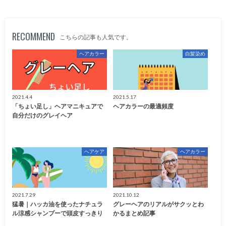
RECOMMEND
こちらの記事も人気です。
ヘアカラー
白髪染め
2021.4.4
2021.5.17
「ちょい足し」ヘアマニキュアで
ヘアカラーの最適頻度
自分だけのグレイヘア
ヘアケア
ヘアカラー
2021.7.29
2021.10.12
猛暑｜ハッカ油を使ったナチュラ
グレーヘアのリアルがサクッとわ
ル涼感シャンプーで頭皮すっきり
かるまとめ記事