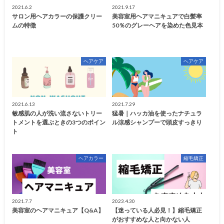
2021.6.2
2021.9.17
サロン用ヘアカラーの保護クリー
美容室用ヘアマニキュアで白髪率
ムの特徴
50％のグレーヘアを染めた色見本
ヘアケア
ヘアケア
2021.6.13
2021.7.29
敏感肌の人が洗い流さないトリー
猛暑｜ハッカ油を使ったナチュラ
トメントを選ぶときの3つのポイン
ル涼感シャンプーで頭皮すっきり
ト
ヘアカラー
縮毛矯正
2021.7.7
2023.4.30
美容室のヘアマニキュア【Q&A】
【迷っている人必見！】縮毛矯正
がおすすめな人と向かない人