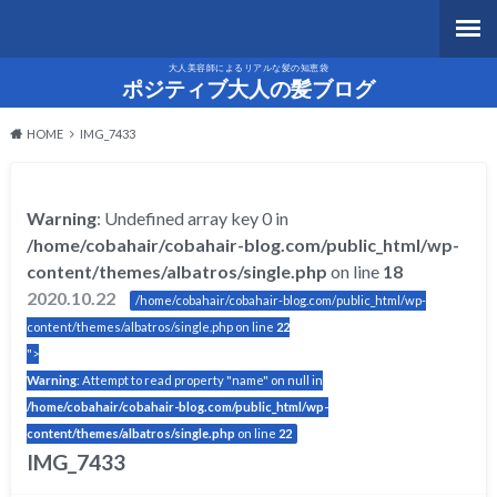
大人美容師によるリアルな髪の知恵袋
ポジティブ大人の髪ブログ
HOME
IMG_7433
Warning
: Undefined array key 0 in
/home/cobahair/cobahair-blog.com/public_html/wp-
content/themes/albatros/single.php
on line
18
2020.10.22
/home/cobahair/cobahair-blog.com/public_html/wp-
content/themes/albatros/single.php on line
22
">
Warning
: Attempt to read property "name" on null in
/home/cobahair/cobahair-blog.com/public_html/wp-
content/themes/albatros/single.php
on line
22
IMG_7433