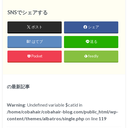
SNSでシェアする
ポスト
シェア
はてブ
送る
Pocket
feedly
の最新記事
Warning
: Undefined variable $catid in
/home/cobahair/cobahair-blog.com/public_html/wp-
content/themes/albatros/single.php
on line
119