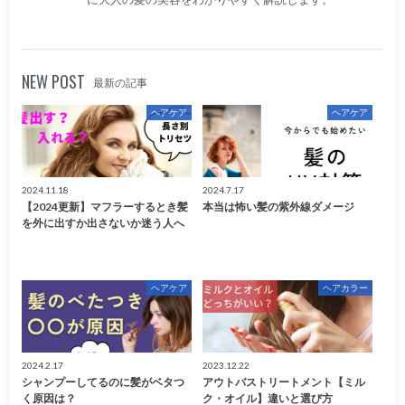
NEW POST
最新の記事
ヘアケア
ヘアケア
2024.11.18
2024.7.17
【2024更新】マフラーするとき髪
本当は怖い髪の紫外線ダメージ
を外に出すか出さないか迷う人へ
ヘアケア
ヘアカラー
2024.2.17
2023.12.22
シャンプーしてるのに髪がベタつ
アウトバストリートメント【ミル
く原因は？
ク・オイル】違いと選び方