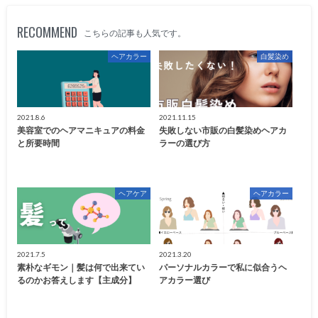
RECOMMEND
こちらの記事も人気です。
ヘアカラー
白髪染め
2021.8.6
2021.11.15
美容室でのヘアマニキュアの料金
失敗しない市販の白髪染めヘアカ
と所要時間
ラーの選び方
ヘアケア
ヘアカラー
2021.7.5
2021.3.20
素朴なギモン｜髪は何で出来てい
パーソナルカラーで私に似合うヘ
るのかお答えします【主成分】
アカラー選び