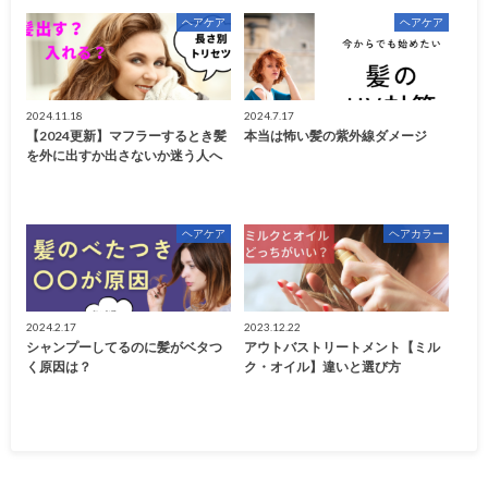
ヘアケア
ヘアケア
2024.11.18
2024.7.17
【2024更新】マフラーするとき髪
本当は怖い髪の紫外線ダメージ
を外に出すか出さないか迷う人へ
ヘアケア
ヘアカラー
2024.2.17
2023.12.22
シャンプーしてるのに髪がベタつ
アウトバストリートメント【ミル
く原因は？
ク・オイル】違いと選び方