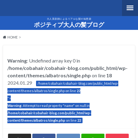
大人美容師によるリアルな髪の知恵袋
ポジティブ大人の髪ブログ
HOME
Warning
: Undefined array key 0 in
/home/cobahair/cobahair-blog.com/public_html/wp-
content/themes/albatros/single.php
on line
18
2024.01.29
/home/cobahair/cobahair-blog.com/public_html/wp-
content/themes/albatros/single.php on line
22
">
Warning
: Attempt to read property "name" on null in
/home/cobahair/cobahair-blog.com/public_html/wp-
content/themes/albatros/single.php
on line
22