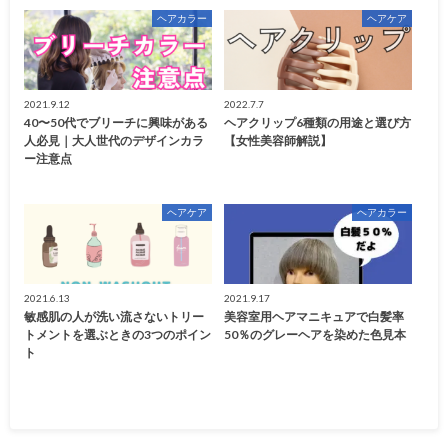
ヘアカラー
ヘアケア
2021.9.12
2022.7.7
40〜50代でブリーチに興味がある
ヘアクリップ6種類の用途と選び方
人必見｜大人世代のデザインカラ
【女性美容師解説】
ー注意点
ヘアケア
ヘアカラー
2021.6.13
2021.9.17
敏感肌の人が洗い流さないトリー
美容室用ヘアマニキュアで白髪率
トメントを選ぶときの3つのポイン
50％のグレーヘアを染めた色見本
ト