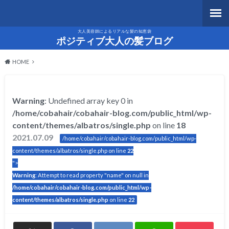
大人美容師によるリアルな髪の知恵袋
ポジティブ大人の髪ブログ
HOME
Warning
: Undefined array key 0 in
/home/cobahair/cobahair-blog.com/public_html/wp-
content/themes/albatros/single.php
on line
18
2021.07.09
/home/cobahair/cobahair-blog.com/public_html/wp-
content/themes/albatros/single.php on line
22
">
Warning
: Attempt to read property "name" on null in
/home/cobahair/cobahair-blog.com/public_html/wp-
content/themes/albatros/single.php
on line
22