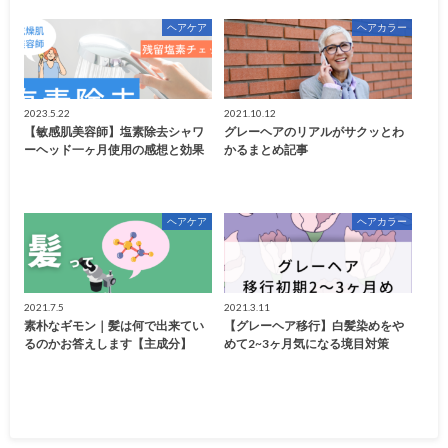
ヘアケア
ヘアカラー
2023.5.22
2021.10.12
【敏感肌美容師】塩素除去シャワ
グレーヘアのリアルがサクッとわ
ーヘッド一ヶ月使用の感想と効果
かるまとめ記事
ヘアケア
ヘアカラー
2021.7.5
2021.3.11
素朴なギモン｜髪は何で出来てい
【グレーヘア移行】白髪染めをや
るのかお答えします【主成分】
めて2~3ヶ月気になる境目対策