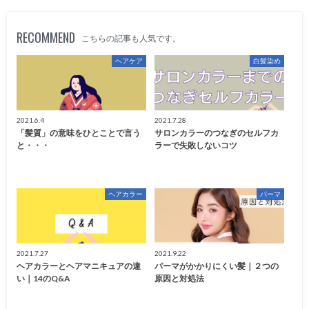
RECOMMEND
こちらの記事も人気です。
ヘアケア
白髪染め
2021.6.4
2021.7.28
「髪質」の意味をひとことで言う
サロンカラーのつなぎのセルフカ
と・・・
ラーで失敗しないコツ
ヘアカラー
パーマ
2021.7.27
2021.9.22
ヘアカラーとヘアマニキュアの違
パーマがかかりにくい髪｜２つの
い｜14のQ&A
原因と対処法