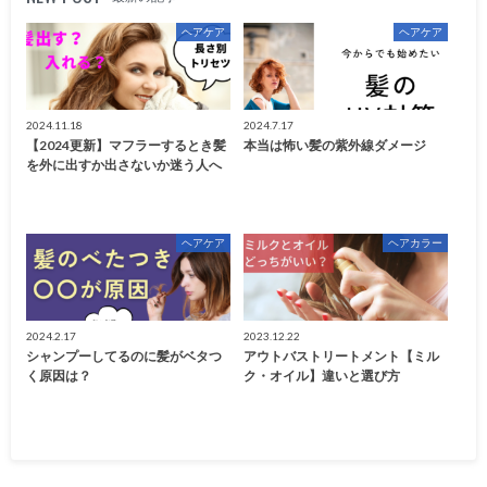
ヘアケア
ヘアケア
2024.11.18
2024.7.17
【2024更新】マフラーするとき髪
本当は怖い髪の紫外線ダメージ
を外に出すか出さないか迷う人へ
ヘアケア
ヘアカラー
2024.2.17
2023.12.22
シャンプーしてるのに髪がベタつ
アウトバストリートメント【ミル
く原因は？
ク・オイル】違いと選び方