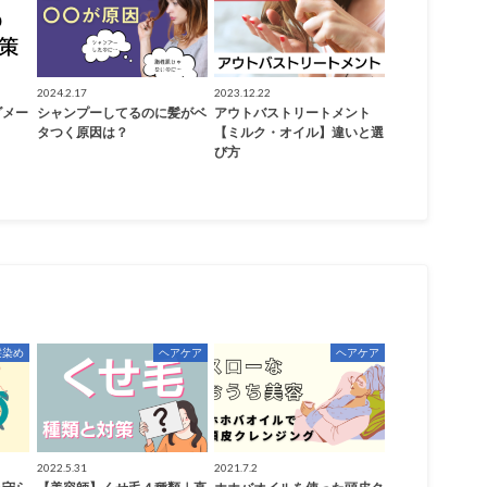
2024.2.17
2023.12.22
ダメー
シャンプーしてるのに髪がベ
アウトバストリートメント
タつく原因は？
【ミルク・オイル】違いと選
び方
髪染め
ヘアケア
ヘアケア
2022.5.31
2021.7.2