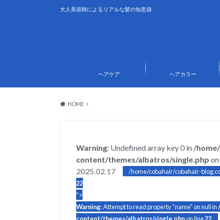
大人美容師によるリアルな髪の知恵袋
ヘアケア
ヘアカラー
HOME
Warning
: Undefined array key 0 in
/home/
content/themes/albatros/single.php
on 
2025.02.17
/home/cobahair/cobahair-blog.co
22
">
Warning
: Attempt to read property "name" on null in
content/themes/albatros/single.php
on line
22