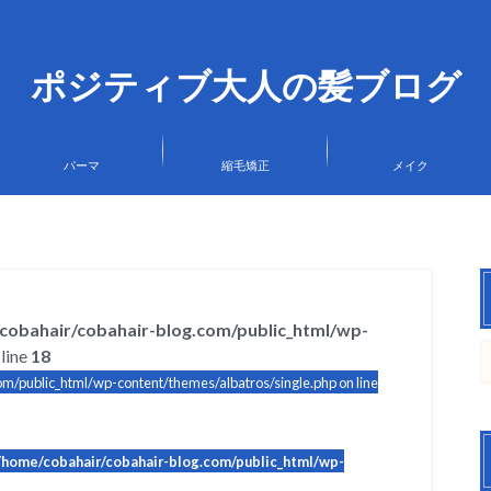
ポジティブ大人の髪ブログ
パーマ
縮毛矯正
メイク
cobahair/cobahair-blog.com/public_html/wp-
line
18
m/public_html/wp-content/themes/albatros/single.php on line
/home/cobahair/cobahair-blog.com/public_html/wp-