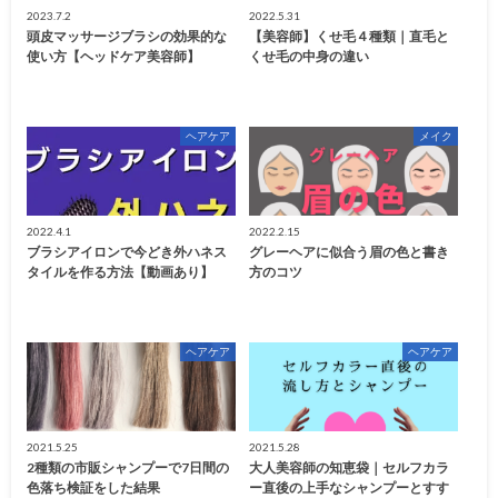
2023.7.2
2022.5.31
頭皮マッサージブラシの効果的な
【美容師】くせ毛４種類｜直毛と
使い方【ヘッドケア美容師】
くせ毛の中身の違い
ヘアケア
メイク
2022.4.1
2022.2.15
ブラシアイロンで今どき外ハネス
グレーヘアに似合う眉の色と書き
タイルを作る方法【動画あり】
方のコツ
ヘアケア
ヘアケア
2021.5.25
2021.5.28
2種類の市販シャンプーで7日間の
大人美容師の知恵袋｜セルフカラ
色落ち検証をした結果
ー直後の上手なシャンプーとすす