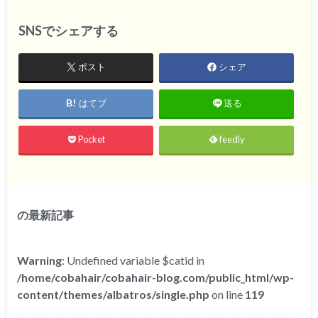
SNSでシェアする
ポスト
シェア
はてブ
送る
Pocket
feedly
の最新記事
Warning
: Undefined variable $catid in
/home/cobahair/cobahair-blog.com/public_html/wp-
content/themes/albatros/single.php
on line
119