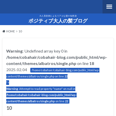
大人美容師によるリアルな髪の知恵袋
ポジティブ大人の髪ブログ
HOME
10
Warning
: Undefined array key 0 in
/home/cobahair/cobahair-blog.com/public_html/wp-
content/themes/albatros/single.php
on line
18
2025.02.04
/home/cobahair/cobahair-blog.com/public_html/wp-
content/themes/albatros/single.php on line
22
">
Warning
: Attempt to read property "name" on null in
/home/cobahair/cobahair-blog.com/public_html/wp-
content/themes/albatros/single.php
on line
22
10