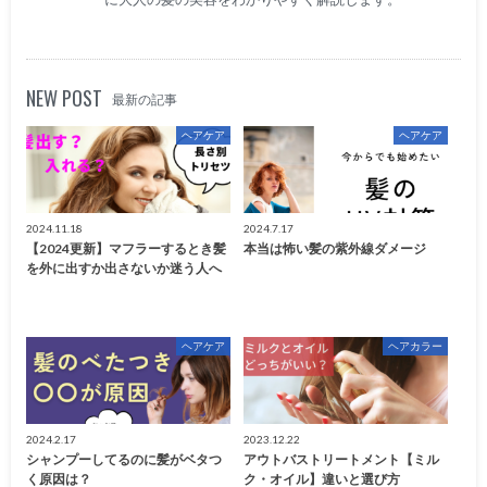
NEW POST
最新の記事
ヘアケア
ヘアケア
2024.11.18
2024.7.17
【2024更新】マフラーするとき髪
本当は怖い髪の紫外線ダメージ
を外に出すか出さないか迷う人へ
ヘアケア
ヘアカラー
2024.2.17
2023.12.22
シャンプーしてるのに髪がベタつ
アウトバストリートメント【ミル
く原因は？
ク・オイル】違いと選び方