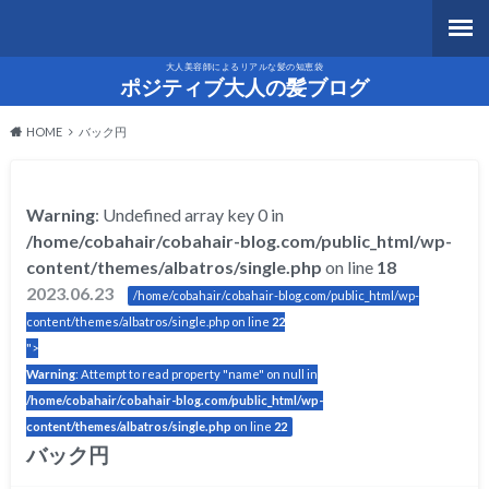
大人美容師によるリアルな髪の知恵袋
ポジティブ大人の髪ブログ
HOME
バック円
Warning
: Undefined array key 0 in
/home/cobahair/cobahair-blog.com/public_html/wp-
content/themes/albatros/single.php
on line
18
2023.06.23
/home/cobahair/cobahair-blog.com/public_html/wp-
content/themes/albatros/single.php on line
22
">
Warning
: Attempt to read property "name" on null in
/home/cobahair/cobahair-blog.com/public_html/wp-
content/themes/albatros/single.php
on line
22
バック円