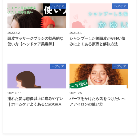
ヘアケア
ヘアケア
2023.7.2
2021.5.1
頭皮マッサージブラシの効果的な
シャンプーした後頭皮がかゆい悩
使い方【ヘッドケア美容師】
みによくある原因と解決方法
ヘアケア
ヘアケア
2021.8.11
2021.9.6
濡れた髪は想像以上に痛みやすい
パーマをかけたら気をつけたいヘ
｜ホームケアよくある11のQ&A
アアイロンの使い方