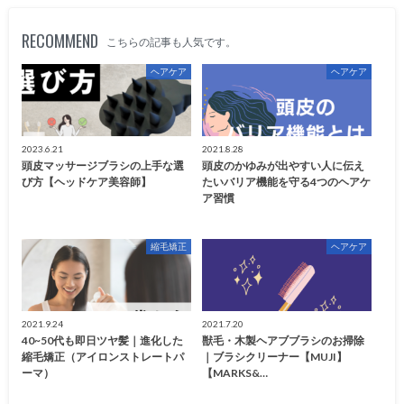
RECOMMEND
こちらの記事も人気です。
ヘアケア
ヘアケア
2023.6.21
2021.8.28
頭皮マッサージブラシの上手な選
頭皮のかゆみが出やすい人に伝え
び方【ヘッドケア美容師】
たいバリア機能を守る4つのヘアケ
ア習慣
縮毛矯正
ヘアケア
2021.9.24
2021.7.20
40~50代も即日ツヤ髪｜進化した
獣毛・木製ヘアブブラシのお掃除
縮毛矯正（アイロンストレートパ
｜ブラシクリーナー【MUJI】
ーマ）
【MARKS&…