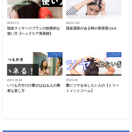
2023.7.2
2023.1.20
頭皮マッサージブラシの効果的な
頭皮湿疹がある時の美容室Q&A
使い方【ヘッドケア美容師】
ヘアケア
ヘアケア
2021.10.26
2023.2.8
いつも片方だけ髪がはねる人の簡
髪にツヤを出したい人の【トリー
単な直し方
トメントコーム】