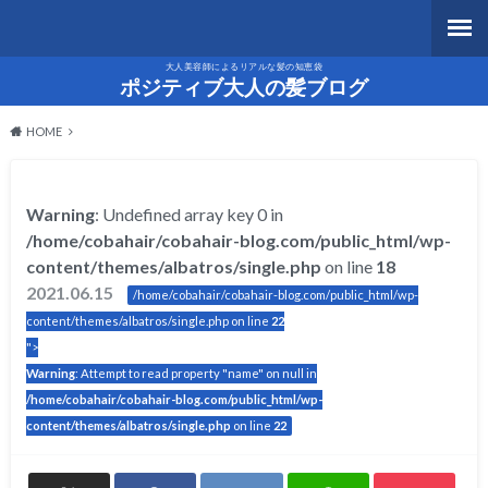
大人美容師によるリアルな髪の知恵袋
ポジティブ大人の髪ブログ
HOME
Warning
: Undefined array key 0 in
/home/cobahair/cobahair-blog.com/public_html/wp-
content/themes/albatros/single.php
on line
18
2021.06.15
/home/cobahair/cobahair-blog.com/public_html/wp-
content/themes/albatros/single.php on line
22
">
Warning
: Attempt to read property "name" on null in
/home/cobahair/cobahair-blog.com/public_html/wp-
content/themes/albatros/single.php
on line
22