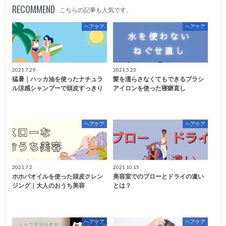
RECOMMEND
こちらの記事も人気です。
ヘアケア
ヘアケア
2021.7.29
2021.5.23
猛暑｜ハッカ油を使ったナチュラ
髪を濡らさなくてもできるブラシ
ル涼感シャンプーで頭皮すっきり
アイロンを使った寝癖直し
ヘアケア
ヘアケア
2021.7.2
2021.10.15
ホホバオイルを使った頭皮クレン
美容室でのブローとドライの違い
ジング｜大人のおうち美容
とは？
ヘアケア
ヘアケア