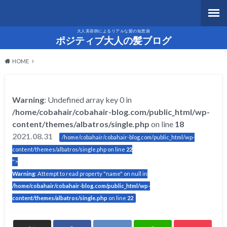
大人美容師によるリアルな髪の知恵袋
ポジティブ大人の髪ブログ
HOME
Warning
: Undefined array key 0 in
/home/cobahair/cobahair-blog.com/public_html/wp-
content/themes/albatros/single.php
on line
18
2021.08.31
/home/cobahair/cobahair-blog.com/public_html/wp-
content/themes/albatros/single.php on line
22
">
Warning
: Attempt to read property "name" on null in
/home/cobahair/cobahair-blog.com/public_html/wp-
content/themes/albatros/single.php
on line
22