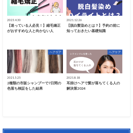
2023.4.30
2021.12.26
【迷っている人必見！】縮毛矯正
【脱白髪染めとは？】予約の前に
がおすすめな人と向かない人
知っておきたい基礎知識
ヘアケア
ヘアケア
2021.5.25
2021.8.18
2種類の市販シャンプーで7日間の
耳掛けヘアで髪が落ちてくる人の
色落ち検証をした結果
解決策2024