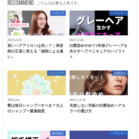
RECOMMEND
こちらの記事も人気です。
ヘアケア
ヘアカラー
2021.6.25
2021.3.26
高いヘアアイロンは良い？｜美容
白髪染めやめて1年後グレーヘアを
師が正直に答える「値段による違
生かすヘアマニキュアのハイライ
い」
ト
シャンプー
白髪染め
2021.6.6
2021.11.15
髪は毎日シャンプーすべき？大人
失敗しない市販の白髪染めヘアカ
のシャンプー最適頻度
ラーの選び方
縮毛矯正
ヘアカラー