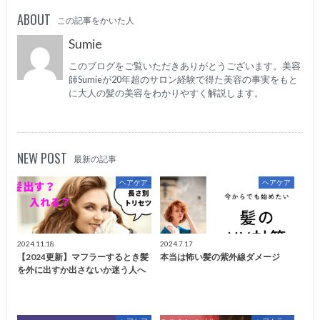
ABOUT
この記事をかいた人
Sumie
このブログをご覧いただきありがとうございます。美容
師Sumieが20年超のサロン経験で得た美容の事実をもと
に大人の髪の美容をわかりやすく解説します。
NEW POST
最新の記事
ヘアケア
ヘアケア
2024.11.18
2024.7.17
【2024更新】マフラーするとき髪
本当は怖い髪の紫外線ダメージ
を外に出すか出さないか迷う人へ