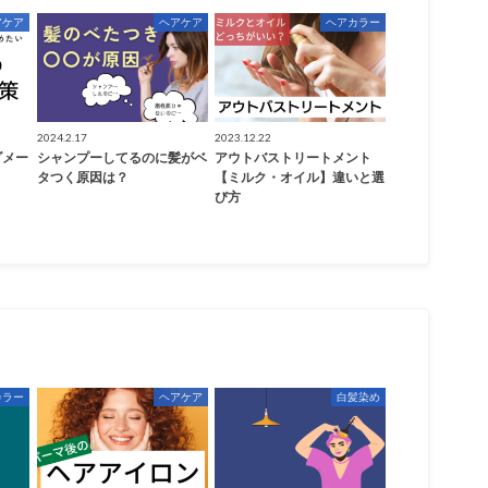
アケア
ヘアケア
ヘアカラー
2024.2.17
2023.12.22
ダメー
シャンプーしてるのに髪がベ
アウトバストリートメント
タつく原因は？
【ミルク・オイル】違いと選
び方
カラー
ヘアケア
白髪染め