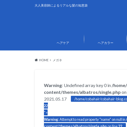
大人美容師によるリアルな髪の知恵袋
ヘアケア
ヘアカラー
HOME
メガネ
Warning
: Undefined array key 0 in
/home/
content/themes/albatros/single.php
on 
2021.05.17
/home/cobahair/cobahair-blog.co
22
">
Warning
: Attempt to read property "name" on null in
content/themes/albatros/single.php
on line
22