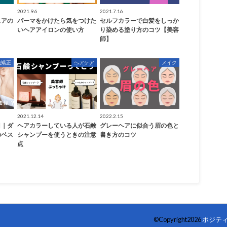
2021.9.6
2021.7.16
ュアの
パーマをかけたら気をつけた
セルフカラーで白髪をしっか
いヘアアイロンの使い方
り染める塗り方のコツ【美容
師】
毛矯正
ヘアケア
メイク
2021.12.14
2022.2.15
目｜ダ
ヘアカラーしている人が石鹸
グレーヘアに似合う眉の色と
のベス
シャンプーを使うときの注意
書き方のコツ
点
©Copyright2026
ポジテ