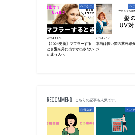
ヘアケア
ヘ
2024.11.18
2024.7.17
【2024更新】マフラーする
本当は怖い髪の紫外線
とき髪を外に出すか出さない
ジ
か迷う人へ
RECOMMEND
こちらの記事も人気です。
白髪染め
ヘア