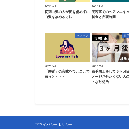
2021.6.9
2021.8.6
初期白髪の人が髪を傷めずに
美容室でのヘアマニキ
白髪を染める方法
料金と所要時間
ヘアケア
縮
2021.6.4
2021.9.4
「髪質」の意味をひとことで
縮毛矯正をして３ヶ月
言うと・・・
メージさせたくない人
トな対処法
プライバシーポリシー