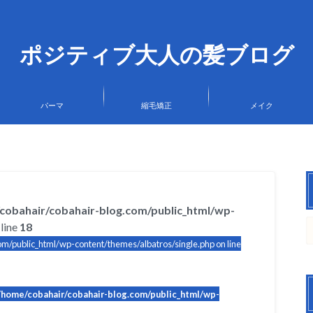
ポジティブ大人の髪ブログ
パーマ
縮毛矯正
メイク
cobahair/cobahair-blog.com/public_html/wp-
line
18
m/public_html/wp-content/themes/albatros/single.php on line
/home/cobahair/cobahair-blog.com/public_html/wp-