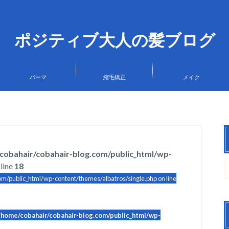
ポジティブ大人の髪ブログ
パーマ
縮毛矯正
メイク
cobahair/cobahair-blog.com/public_html/wp-
line
18
m/public_html/wp-content/themes/albatros/single.php on line
/home/cobahair/cobahair-blog.com/public_html/wp-