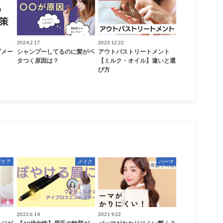
2024.2.17
2023.12.22
ダメー
シャンプーしてるのに髪がベ
アウトバストリートメント
タつく原因は？
【ミルク・オイル】違いと選
び方
アケア
メイク
パーマ
2022.6.14
2021.9.22