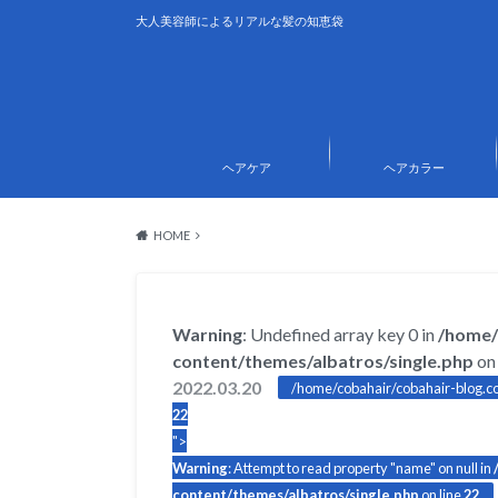
大人美容師によるリアルな髪の知恵袋
ヘアケア
ヘアカラー
HOME
Warning
: Undefined array key 0 in
/home/
content/themes/albatros/single.php
on 
2022.03.20
/home/cobahair/cobahair-blog.co
22
">
Warning
: Attempt to read property "name" on null in
content/themes/albatros/single.php
on line
22