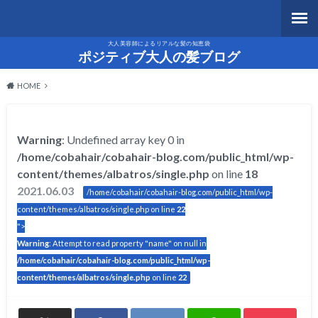
大人美容師によるリアルな髪の知恵袋
ポジティブ大人の髪ブログ
HOME
Warning
: Undefined array key 0 in
/home/cobahair/cobahair-blog.com/public_html/wp-
content/themes/albatros/single.php
on line
18
2021.06.03
/home/cobahair/cobahair-blog.com/public_html/wp-
content/themes/albatros/single.php on line
22
">
Warning
: Attempt to read property "name" on null in
/home/cobahair/cobahair-blog.com/public_html/wp-
content/themes/albatros/single.php
on line
22