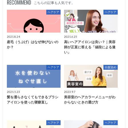
RECOMMEND
こちらの記事も人気です。
ヘアケア
ヘアケア
2021.8.24
2021.6.25
産毛（うぶげ）はなぜ伸びないの
高いヘアアイロンは良い？｜美容
か？
師が正直に答える「値段による違
い」
ヘアケア
白髪染め
2021.5.23
2023.9.7
髪を濡らさなくてもできるブラシ
美容室のヘアカラーメニューがわ
アイロンを使った寝癖直し
からないときの選び方
ヘアケア
ヘアケア