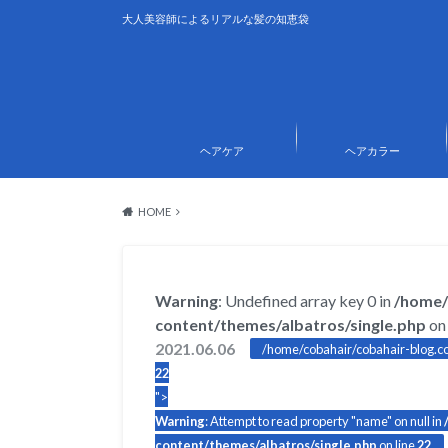
大人美容師によるリアルな髪の知恵袋
ヘアケア
ヘアカラー
HOME
Warning
: Undefined array key 0 in
/home/
content/themes/albatros/single.php
on 
2021.06.06
/home/cobahair/cobahair-blog.co
22
">
Warning
: Attempt to read property "name" on null in
content/themes/albatros/single.php
on line
22