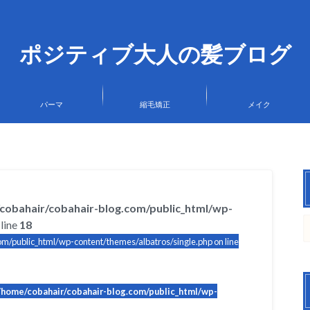
ポジティブ大人の髪ブログ
パーマ
縮毛矯正
メイク
cobahair/cobahair-blog.com/public_html/wp-
line
18
m/public_html/wp-content/themes/albatros/single.php on line
/home/cobahair/cobahair-blog.com/public_html/wp-