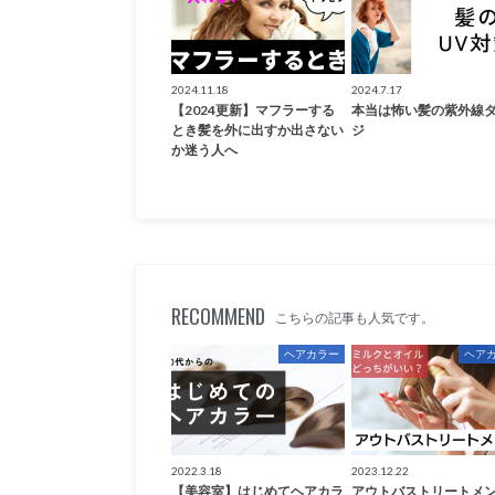
2024.11.18
2024.7.17
【2024更新】マフラーする
本当は怖い髪の紫外線
とき髪を外に出すか出さない
ジ
か迷う人へ
RECOMMEND
こちらの記事も人気です。
ヘアカラー
ヘア
2022.3.18
2023.12.22
【美容室】はじめてヘアカラ
アウトバストリートメ