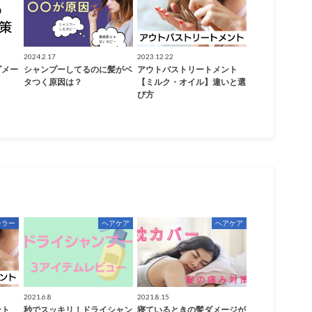
2024.2.17
2023.12.22
ダメー
シャンプーしてるのに髪がベ
アウトバストリートメント
タつく原因は？
【ミルク・オイル】違いと選
び方
カラー
ヘアケア
ヘアケア
2021.6.8
2021.8.15
ント
秒でスッキリ！ドライシャン
寝ているときの髪ダメージが