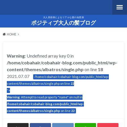
大人美容師によるリアルな髪の知恵袋
ポジティブ大人の髪ブログ
HOME
Warning
: Undefined array key 0 in
/home/cobahair/cobahair-blog.com/public_html/wp-
content/themes/albatros/single.php
on line
18
2021.07.07
/home/cobahair/cobahair-blog.com/public_html/wp-
content/themes/albatros/single.php on line
22
">
Warning
: Attempt to read property "name" on null in
/home/cobahair/cobahair-blog.com/public_html/wp-
content/themes/albatros/single.php
on line
22