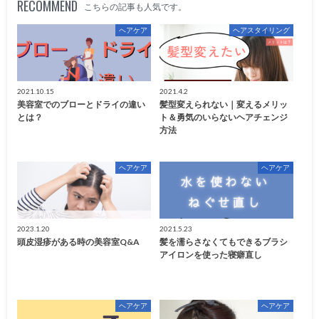
RECOMMEND
こちらの記事も人気です。
ヘアケア
ヘアスタイリング
2021.10.15
2021.4.2
美容室でのブローとドライの違い
髪型変えられない｜変えるメリッ
とは？
ト＆勇気のいらないヘアチェンジ
方法
ヘアケア
ヘアケア
2023.1.20
2021.5.23
頭皮湿疹がある時の美容室Q&A
髪を濡らさなくてもできるブラシ
アイロンを使った寝癖直し
ヘアケア
ヘアケア