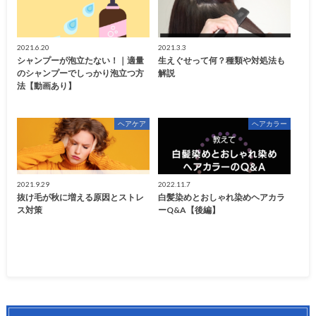
2021.6.20
2021.3.3
シャンプーが泡立たない！｜適量
生えぐせって何？種類や対処法も
のシャンプーでしっかり泡立つ方
解説
法【動画あり】
ヘアケア
ヘアカラー
2021.9.29
2022.11.7
抜け毛が秋に増える原因とストレ
白髪染めとおしゃれ染めヘアカラ
ス対策
ーQ&A【後編】