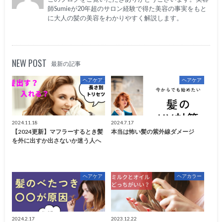
師Sumieが20年超のサロン経験で得た美容の事実をもと
に大人の髪の美容をわかりやすく解説します。
NEW POST
最新の記事
ヘアケア
ヘアケア
2024.11.18
2024.7.17
【2024更新】マフラーするとき髪
本当は怖い髪の紫外線ダメージ
を外に出すか出さないか迷う人へ
ヘアケア
ヘアカラー
2024.2.17
2023.12.22