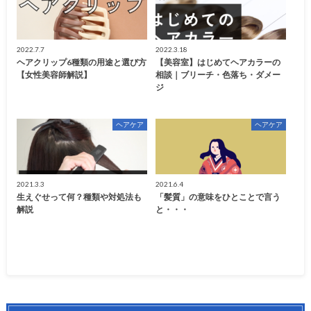
2022.7.7
2022.3.18
ヘアクリップ6種類の用途と選び方
【美容室】はじめてヘアカラーの
【女性美容師解説】
相談｜ブリーチ・色落ち・ダメー
ジ
ヘアケア
ヘアケア
2021.3.3
2021.6.4
生えぐせって何？種類や対処法も
「髪質」の意味をひとことで言う
解説
と・・・