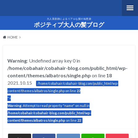
大人美容師によるリアルな髪の知恵袋
ポジティブ大人の髪ブログ
HOME
Warning
: Undefined array key 0 in
/home/cobahair/cobahair-blog.com/public_html/wp-
content/themes/albatros/single.php
on line
18
2021.10.15
/home/cobahair/cobahair-blog.com/public_html/wp-
content/themes/albatros/single.php on line
22
">
Warning
: Attempt to read property "name" on null in
/home/cobahair/cobahair-blog.com/public_html/wp-
content/themes/albatros/single.php
on line
22