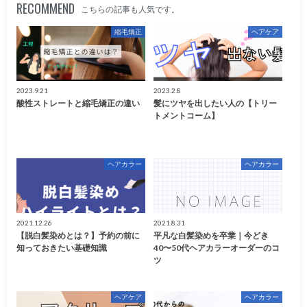
RECOMMEND
こちらの記事も人気です。
縮毛矯正
ヘアケア
2023.9.21
2023.2.8
酸性ストレートと縮毛矯正の違い
髪にツヤを出したい人の【トリー
トメントコーム】
ヘアカラー
ヘアカラー
2021.12.26
2021.8.31
【脱白髪染めとは？】予約の前に
平凡な白髪染めを卒業｜今どき
知っておきたい基礎知識
40〜50代ヘアカラーオーダーのコ
ツ
ヘアケア
ヘアカラー