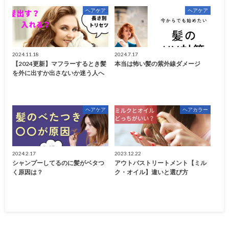
ヘアケア
ヘアケア
2024.11.18
2024.7.17
【2024更新】マフラーするとき髪
本当は怖い髪の紫外線ダメージ
を外に出すか出さないか迷う人へ
ヘアケア
ヘアカラー
2024.2.17
2023.12.22
シャンプーしてるのに髪がベタつ
アウトバストリートメント【ミル
く原因は？
ク・オイル】違いと選び方