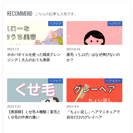
RECOMMEND
こちらの記事も人気です。
ヘアケア
ヘアケア
2021.7.2
2021.8.24
ホホバオイルを使った頭皮クレン
産毛（うぶげ）はなぜ伸びないの
ジング｜大人のおうち美容
か？
ヘアケア
ヘアカラー
2022.5.31
2021.4.4
【美容師】くせ毛４種類｜直毛と
「ちょい足し」ヘアマニキュアで
くせ毛の中身の違い
自分だけのグレイヘア