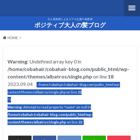
大人美容師によるリアルな髪の知恵袋
ポジティブ大人の髪ブログ
HOME
Warning
: Undefined array key 0 in
/home/cobahair/cobahair-blog.com/public_html/wp-
content/themes/albatros/single.php
on line
18
2023.09.04
/home/cobahair/cobahair-blog.com/public_html/wp-
content/themes/albatros/single.php on line
22
">
Warning
: Attempt to read property "name" on null in
/home/cobahair/cobahair-blog.com/public_html/wp-
content/themes/albatros/single.php
on line
22