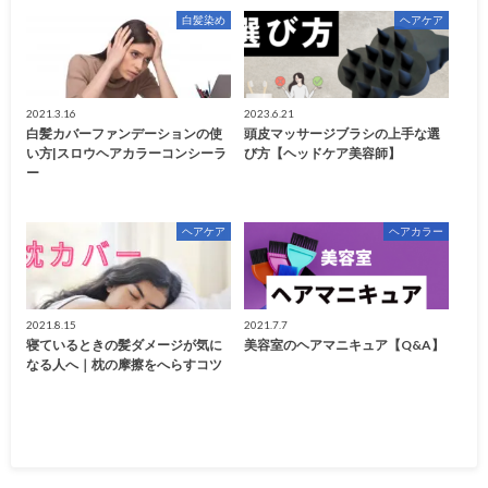
白髪染め
ヘアケア
2021.3.16
2023.6.21
白髪カバーファンデーションの使
頭皮マッサージブラシの上手な選
い方|スロウヘアカラーコンシーラ
び方【ヘッドケア美容師】
ー
ヘアケア
ヘアカラー
2021.8.15
2021.7.7
寝ているときの髪ダメージが気に
美容室のヘアマニキュア【Q&A】
なる人へ｜枕の摩擦をへらすコツ