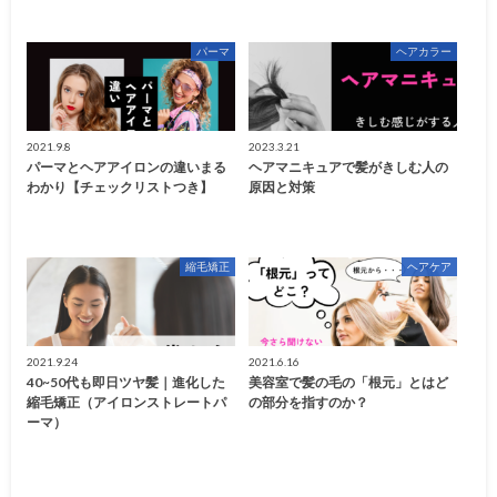
パーマ
ヘアカラー
2021.9.8
2023.3.21
パーマとヘアアイロンの違いまる
ヘアマニキュアで髪がきしむ人の
わかり【チェックリストつき】
原因と対策
縮毛矯正
ヘアケア
2021.9.24
2021.6.16
40~50代も即日ツヤ髪｜進化した
美容室で髪の毛の「根元」とはど
縮毛矯正（アイロンストレートパ
の部分を指すのか？
ーマ）