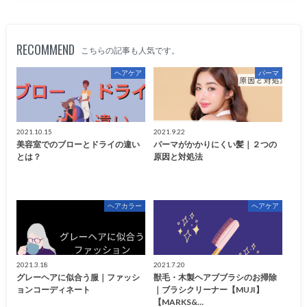
RECOMMEND
こちらの記事も人気です。
ヘアケア
パーマ
2021.10.15
2021.9.22
美容室でのブローとドライの違い
パーマがかかりにくい髪｜２つの
とは？
原因と対処法
ヘアカラー
ヘアケア
2021.3.18
2021.7.20
グレーヘアに似合う服｜ファッシ
獣毛・木製ヘアブブラシのお掃除
ョンコーディネート
｜ブラシクリーナー【MUJI】
【MARKS&…