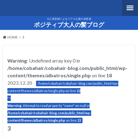
大人美容師によるリアルな髪の知恵袋
ポジティブ大人の髪ブログ
HOME
3
Warning
: Undefined array key 0 in
/home/cobahair/cobahair-blog.com/public_html/wp-
content/themes/albatros/single.php
on line
18
2023.12.20
/home/cobahair/cobahair-blog.com/public_html/wp-
content/themes/albatros/single.php on line
22
">
Warning
: Attempt to read property "name" on null in
/home/cobahair/cobahair-blog.com/public_html/wp-
content/themes/albatros/single.php
on line
22
3