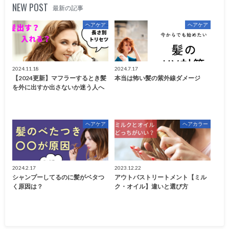
NEW POST
最新の記事
ヘアケア
ヘアケア
2024.11.18
2024.7.17
【2024更新】マフラーするとき髪
本当は怖い髪の紫外線ダメージ
を外に出すか出さないか迷う人へ
ヘアケア
ヘアカラー
2024.2.17
2023.12.22
シャンプーしてるのに髪がベタつ
アウトバストリートメント【ミル
く原因は？
ク・オイル】違いと選び方