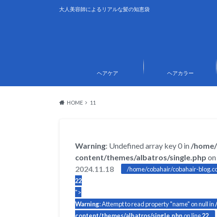
大人美容師によるリアルな髪の知恵袋
ヘアケア
ヘアカラー
HOME
11
Warning
: Undefined array key 0 in
/home/
content/themes/albatros/single.php
on 
2024.11.18
/home/cobahair/cobahair-blog.co
22
">
Warning
: Attempt to read property "name" on null in
content/themes/albatros/single.php
on line
22