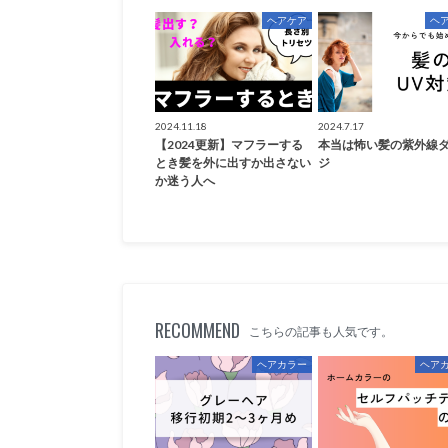
ヘアケア
ヘ
2024.11.18
2024.7.17
【2024更新】マフラーする
本当は怖い髪の紫外線
とき髪を外に出すか出さない
ジ
か迷う人へ
RECOMMEND
こちらの記事も人気です。
ヘアカラー
ヘア