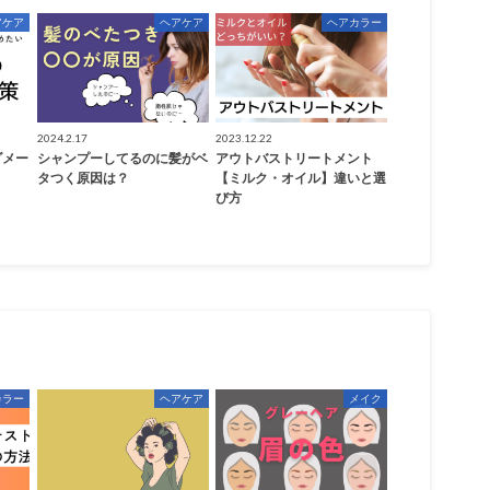
アケア
ヘアケア
ヘアカラー
2024.2.17
2023.12.22
ダメー
シャンプーしてるのに髪がベ
アウトバストリートメント
タつく原因は？
【ミルク・オイル】違いと選
び方
カラー
ヘアケア
メイク