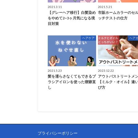
2021.3.11
2021.5.21
【グレーヘア移行】白髪染め
市販ホームカラーのセ
をやめて2~3ヶ月気になる境
ッチテストの仕方
目対策
ヘアケア
ヘア
2021.5.23
2023.12.22
髪を濡らさなくてもできるブ
アウトバストリートメ
ラシアイロンを使った寝癖直
【ミルク・オイル】違
し
び方
プライバシーポリシー