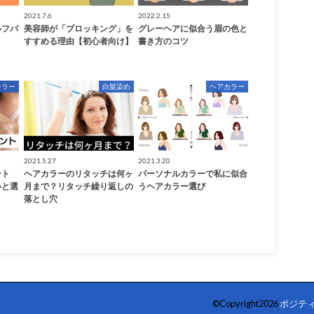
2021.7.6
2022.2.15
ルフパ
美容師が「ブロッキング」を
グレーヘアに似合う眉の色と
すすめる理由【初心者向け】
書き方のコツ
カラー
白髪染め
ヘアカラー
2021.5.27
2021.3.20
ント
ヘアカラーのリタッチは何ヶ
パーソナルカラーで私に似合
いと選
月まで？リタッチ繰り返しの
うヘアカラー選び
落とし穴
©Copyright2026
ポジテ