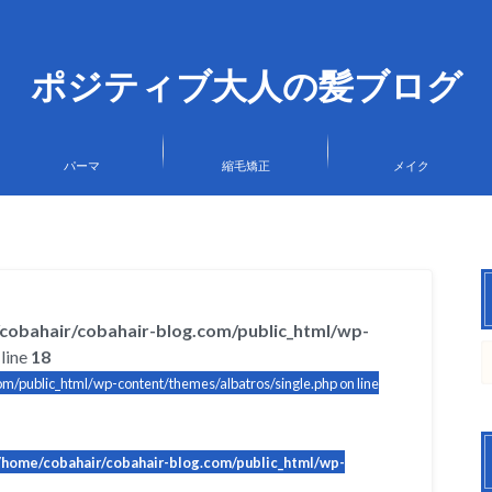
ポジティブ大人の髪ブログ
パーマ
縮毛矯正
メイク
cobahair/cobahair-blog.com/public_html/wp-
line
18
m/public_html/wp-content/themes/albatros/single.php on line
/home/cobahair/cobahair-blog.com/public_html/wp-