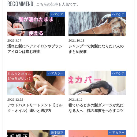
RECOMMEND
こちらの記事も人気です。
ヘアケア
ヘアケア
2023.3.27
2021.10.13
濡れた髪にヘアアイロンやブラシ
シャンプーで美髪になりたい人の
アイロンは痛む理由
まとめ記事
ヘアカラー
ヘアケア
2023.12.22
2021.8.15
アウトバストリートメント【ミル
寝ているときの髪ダメージが気に
ク・オイル】違いと選び方
なる人へ｜枕の摩擦をへらすコツ
縮毛矯正
ヘアカラー