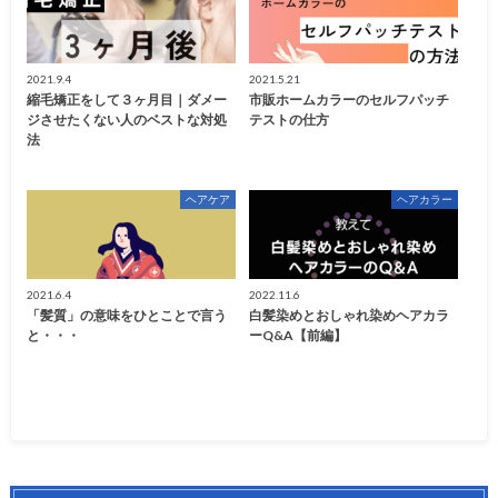
2021.9.4
2021.5.21
縮毛矯正をして３ヶ月目｜ダメー
市販ホームカラーのセルフパッチ
ジさせたくない人のベストな対処
テストの仕方
法
ヘアケア
ヘアカラー
2021.6.4
2022.11.6
「髪質」の意味をひとことで言う
白髪染めとおしゃれ染めヘアカラ
と・・・
ーQ&A【前編】