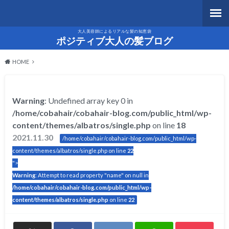
大人美容師によるリアルな髪の知恵袋
ポジティブ大人の髪ブログ
HOME
Warning
: Undefined array key 0 in
/home/cobahair/cobahair-blog.com/public_html/wp-
content/themes/albatros/single.php
on line
18
2021.11.30
/home/cobahair/cobahair-blog.com/public_html/wp-
content/themes/albatros/single.php on line
22
">
Warning
: Attempt to read property "name" on null in
/home/cobahair/cobahair-blog.com/public_html/wp-
content/themes/albatros/single.php
on line
22