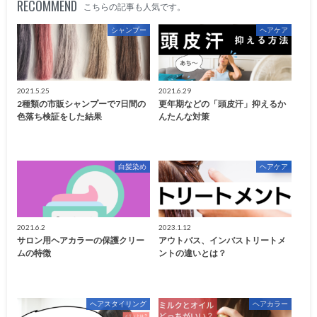
RECOMMEND
こちらの記事も人気です。
シャンプー
ヘアケア
2021.5.25
2021.6.29
2種類の市販シャンプーで7日間の
更年期などの「頭皮汗」抑えるか
色落ち検証をした結果
んたんな対策
白髪染め
ヘアケア
2021.6.2
2023.1.12
サロン用ヘアカラーの保護クリー
アウトバス、インバストリートメ
ムの特徴
ントの違いとは？
ヘアスタイリング
ヘアカラー