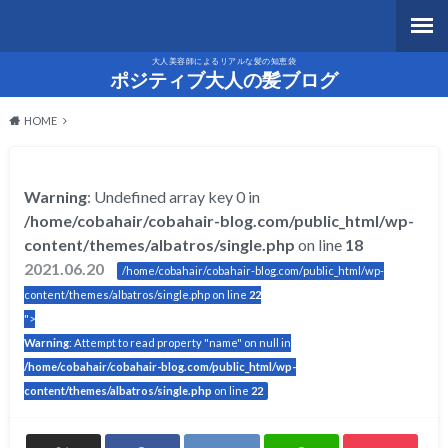
大人美容師によるリアルな髪の知恵袋
ポジティブ大人の髪ブログ
HOME
Warning
: Undefined array key 0 in
/home/cobahair/cobahair-blog.com/public_html/wp-
content/themes/albatros/single.php
on line
18
2021.06.20
/home/cobahair/cobahair-blog.com/public_html/wp-
content/themes/albatros/single.php on line
22
">
Warning
: Attempt to read property "name" on null in
/home/cobahair/cobahair-blog.com/public_html/wp-
content/themes/albatros/single.php
on line
22