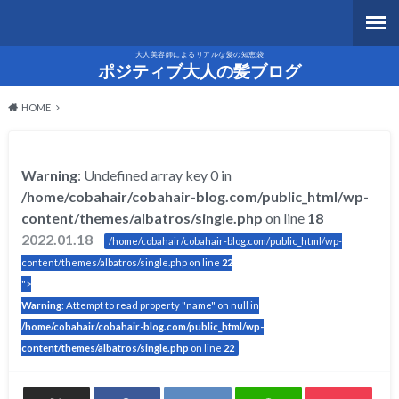
大人美容師によるリアルな髪の知恵袋
ポジティブ大人の髪ブログ
HOME
Warning
: Undefined array key 0 in
/home/cobahair/cobahair-blog.com/public_html/wp-
content/themes/albatros/single.php
on line
18
2022.01.18
/home/cobahair/cobahair-blog.com/public_html/wp-
content/themes/albatros/single.php on line
22
">
Warning
: Attempt to read property "name" on null in
/home/cobahair/cobahair-blog.com/public_html/wp-
content/themes/albatros/single.php
on line
22