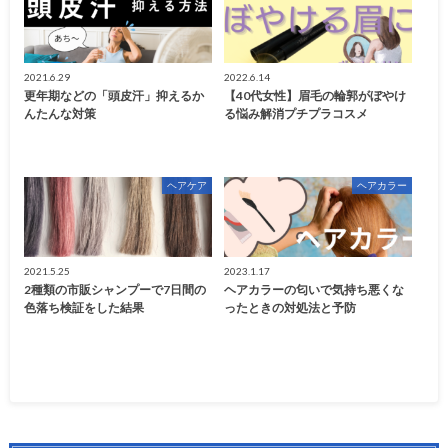
2021.6.29
2022.6.14
更年期などの「頭皮汗」抑えるか
【40代女性】眉毛の輪郭がぼやけ
んたんな対策
る悩み解消プチプラコスメ
ヘアケア
ヘアカラー
2021.5.25
2023.1.17
2種類の市販シャンプーで7日間の
ヘアカラーの匂いで気持ち悪くな
色落ち検証をした結果
ったときの対処法と予防