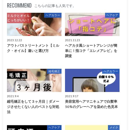
RECOMMEND
こちらの記事も人気です。
ヘアカラー
ヘアケア
2023.12.22
2021.11.23
アウトバストリートメント【ミル
ヘアカタ風ショートアレンジが簡
ク・オイル】違いと選び方
単に！指コテ「エレメアレピ」を
調査
縮毛矯正
ヘアカラー
2021.9.4
2021.9.17
縮毛矯正をして３ヶ月目｜ダメー
美容室用ヘアマニキュアで白髪率
ジさせたくない人のベストな対処
50％のグレーヘアを染めた色見本
法
ヘアケア
メイク