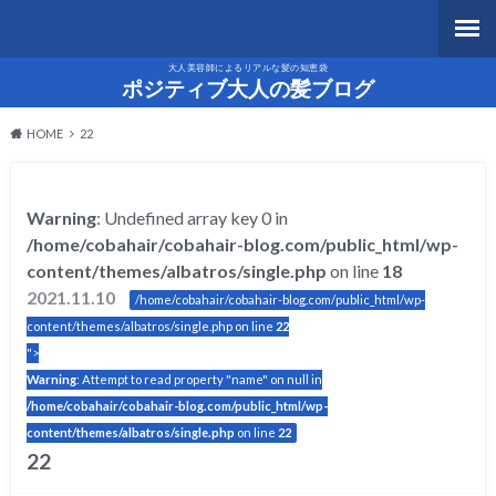
大人美容師によるリアルな髪の知恵袋
ポジティブ大人の髪ブログ
HOME
22
Warning
: Undefined array key 0 in
/home/cobahair/cobahair-blog.com/public_html/wp-
content/themes/albatros/single.php
on line
18
2021.11.10
/home/cobahair/cobahair-blog.com/public_html/wp-
content/themes/albatros/single.php on line
22
">
Warning
: Attempt to read property "name" on null in
/home/cobahair/cobahair-blog.com/public_html/wp-
content/themes/albatros/single.php
on line
22
22