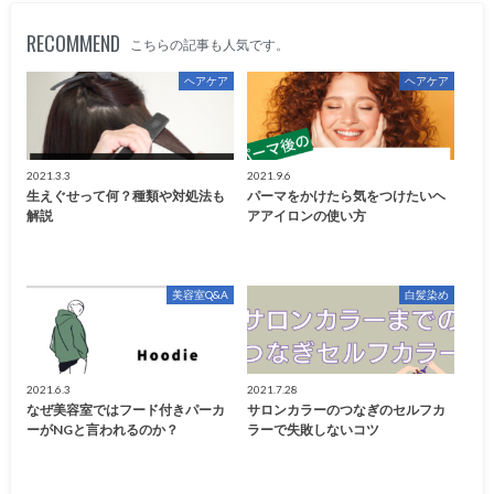
RECOMMEND
こちらの記事も人気です。
ヘアケア
ヘアケア
2021.3.3
2021.9.6
生えぐせって何？種類や対処法も
パーマをかけたら気をつけたいヘ
解説
アアイロンの使い方
美容室Q&A
白髪染め
2021.6.3
2021.7.28
なぜ美容室ではフード付きパーカ
サロンカラーのつなぎのセルフカ
ーがNGと言われるのか？
ラーで失敗しないコツ