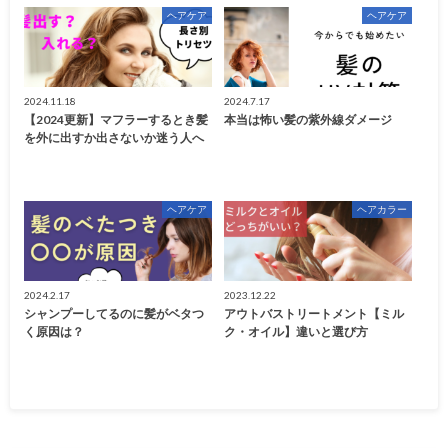
ヘアケア
ヘアケア
2024.11.18
2024.7.17
【2024更新】マフラーするとき髪
本当は怖い髪の紫外線ダメージ
を外に出すか出さないか迷う人へ
ヘアケア
ヘアカラー
2024.2.17
2023.12.22
シャンプーしてるのに髪がベタつ
アウトバストリートメント【ミル
く原因は？
ク・オイル】違いと選び方