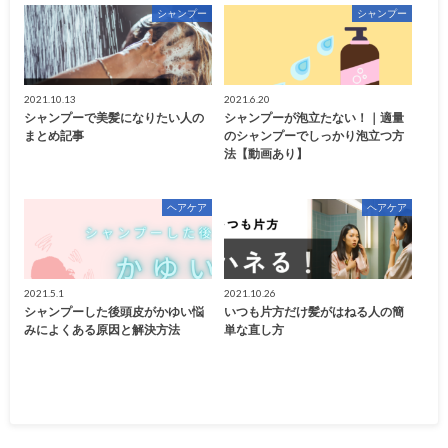
シャンプー
シャンプー
2021.10.13
2021.6.20
シャンプーで美髪になりたい人の
シャンプーが泡立たない！｜適量
まとめ記事
のシャンプーでしっかり泡立つ方
法【動画あり】
ヘアケア
ヘアケア
2021.5.1
2021.10.26
シャンプーした後頭皮がかゆい悩
いつも片方だけ髪がはねる人の簡
みによくある原因と解決方法
単な直し方