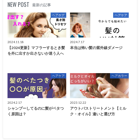
NEW POST
最新の記事
ヘアケア
ヘアケア
2024.11.18
2024.7.17
【2024更新】マフラーするとき髪
本当は怖い髪の紫外線ダメージ
を外に出すか出さないか迷う人へ
ヘアケア
ヘアカラー
2024.2.17
2023.12.22
シャンプーしてるのに髪がベタつ
アウトバストリートメント【ミル
く原因は？
ク・オイル】違いと選び方