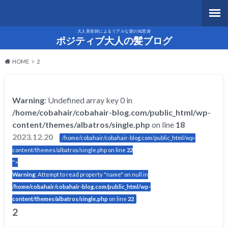
大人美容師によるリアルな髪の知恵袋
ポジティブ大人の髪ブログ
HOME
2
Warning
: Undefined array key 0 in
/home/cobahair/cobahair-blog.com/public_html/wp-
content/themes/albatros/single.php
on line
18
2023.12.20
/home/cobahair/cobahair-blog.com/public_html/wp-
content/themes/albatros/single.php on line
22
">
Warning
: Attempt to read property "name" on null in
/home/cobahair/cobahair-blog.com/public_html/wp-
content/themes/albatros/single.php
on line
22
2