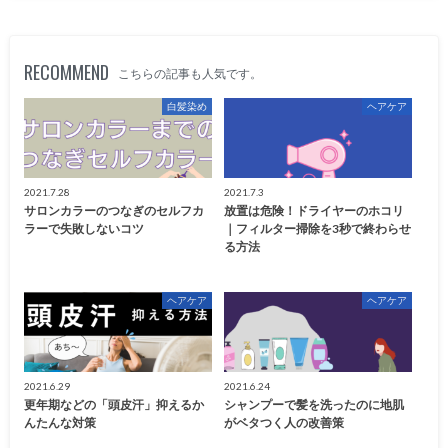
RECOMMEND
こちらの記事も人気です。
白髪染め
ヘアケア
2021.7.28
2021.7.3
サロンカラーのつなぎのセルフカ
放置は危険！ドライヤーのホコリ
ラーで失敗しないコツ
｜フィルター掃除を3秒で終わらせ
る方法
ヘアケア
ヘアケア
2021.6.29
2021.6.24
更年期などの「頭皮汗」抑えるか
シャンプーで髪を洗ったのに地肌
んたんな対策
がベタつく人の改善策