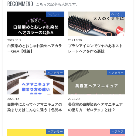
RECOMMEND
こちらの記事も人気です。
ヘアカラー
ヘアケア
2022.11.7
2021.8.20
白髪染めとおしゃれ染めヘアカラ
ブラシアイロンでツヤのあるスト
ーQ&A【後編】
レートヘアを作る裏技
ヘアカラー
ヘアカラー
2021.4.5
2022.2.2
白髪率によってヘアマニキュアの
美容室の白髪染めヘアマニキュア
染まり方はこんなに違う｜色見本
の塗り方「ゼロテク」とは？
ヘアカラー
ヘアケア