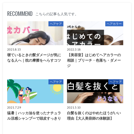
RECOMMEND
こちらの記事も人気です。
ヘアケア
ヘアカラー
2021.8.15
2022.3.18
寝ているときの髪ダメージが気に
【美容室】はじめてヘアカラーの
なる人へ｜枕の摩擦をへらすコツ
相談｜ブリーチ・色落ち・ダメー
ジ
ヘアケア
ヘアケア
2021.7.29
2021.5.10
猛暑｜ハッカ油を使ったナチュラ
白髪を抜くのはやめたほうがいい
ル涼感シャンプーで頭皮すっきり
理由【大人美容師の体験談】