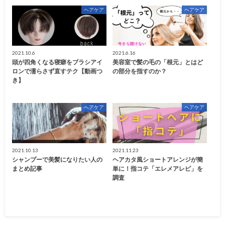
ヘアケア
ヘアケア
2021.10.6
2021.6.16
頭が四角くなる寝癖をブラシアイ
美容室で髪の毛の「根元」とはど
ロンで濡らさず直すテク【動画つ
の部分を指すのか？
き】
ヘアケア
ヘアケア
2021.10.13
2021.11.23
シャンプーで美髪になりたい人の
ヘアカタ風ショートアレンジが簡
まとめ記事
単に！指コテ「エレメアレピ」を
調査