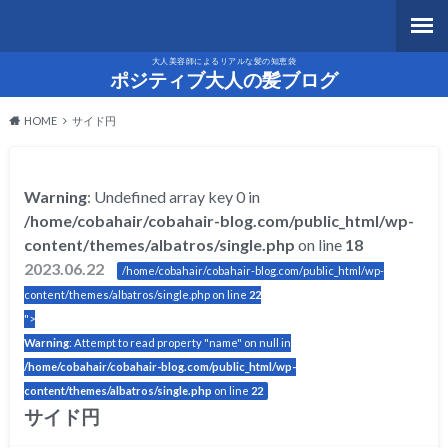
大人美容師によるリアルな髪の知恵袋
ポジティブ大人の髪ブログ
HOME
サイド円
Warning
: Undefined array key 0 in
/home/cobahair/cobahair-blog.com/public_html/wp-
content/themes/albatros/single.php
on line
18
2023.06.22
/home/cobahair/cobahair-blog.com/public_html/wp-
content/themes/albatros/single.php on line
22
">
Warning
: Attempt to read property "name" on null in
/home/cobahair/cobahair-blog.com/public_html/wp-
content/themes/albatros/single.php
on line
22
サイド円