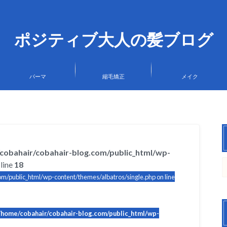
ポジティブ大人の髪ブログ
パーマ
縮毛矯正
メイク
cobahair/cobahair-blog.com/public_html/wp-
line
18
m/public_html/wp-content/themes/albatros/single.php on line
/home/cobahair/cobahair-blog.com/public_html/wp-