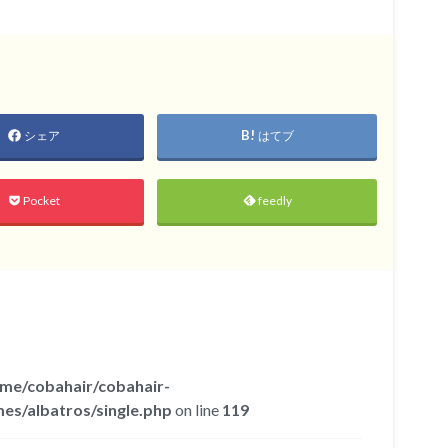
シェア
はてブ
Pocket
feedly
me/cobahair/cobahair-
es/albatros/single.php
on line
119