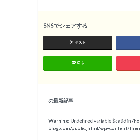
SNSでシェアする
ポスト
送る
の最新記事
Warning
: Undefined variable $catid in
/ho
blog.com/public_html/wp-content/them