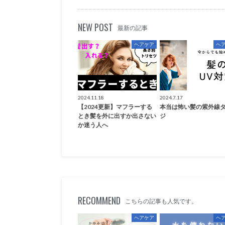
NEW POST
最新の記事
ヘアケア
ヘ
2024.11.18
2024.7.17
【2024更新】マフラーする
本当は怖い髪の紫外線
とき髪を外に出すか出さない
ジ
か迷う人へ
RECOMMEND
こちらの記事も人気です。
ヘアケア
ヘ