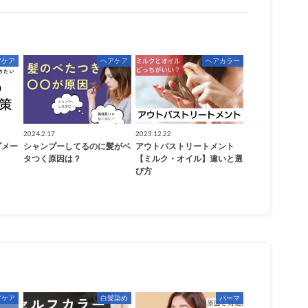
アケア
ヘアケア
ヘアカラー
2024.2.17
2023.12.22
ダメー
シャンプーしてるのに髪がベ
アウトバストリートメント
タつく原因は？
【ミルク・オイル】違いと選
び方
アケア
白髪染め
パーマ