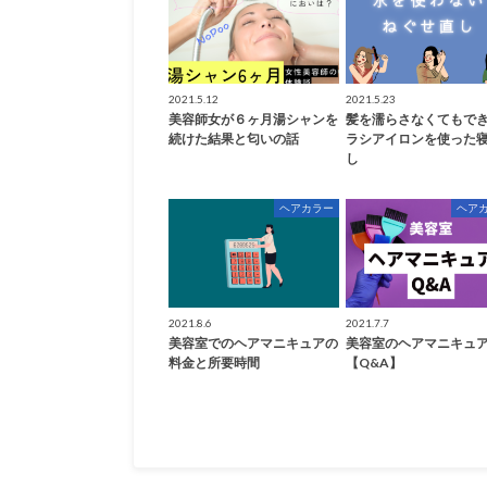
2021.5.12
2021.5.23
美容師女が６ヶ月湯シャンを
髪を濡らさなくてもで
続けた結果と匂いの話
ラシアイロンを使った
し
ヘアカラー
ヘア
2021.8.6
2021.7.7
美容室でのヘアマニキュアの
美容室のヘアマニキュ
料金と所要時間
【Q&A】