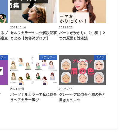
2021.10.14
2021.9.22
きるブ
セルフカラーのコツ解説記事
パーマがかかりにくい髪｜２
寝癖直
まとめ【美容師ブログ】
つの原因と対処法
カラー
ヘアカラー
メイク
2021.3.20
2022.2.15
ア
パーソナルカラーで私に似合
グレーヘアに似合う眉の色と
うヘアカラー選び
書き方のコツ