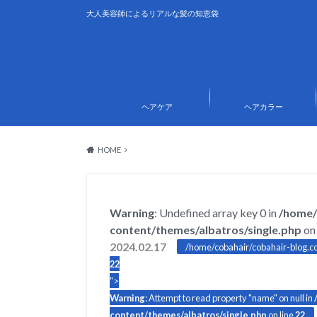
大人美容師によるリアルな髪の知恵袋
ヘアケア
ヘアカラー
HOME
Warning
: Undefined array key 0 in
/home/
content/themes/albatros/single.php
on 
2024.02.17
/home/cobahair/cobahair-blog.co
22
">
Warning
: Attempt to read property "name" on null in
content/themes/albatros/single.php
on line
22