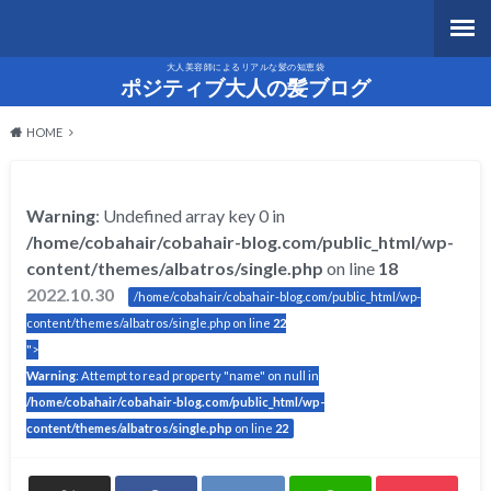
大人美容師によるリアルな髪の知恵袋
ポジティブ大人の髪ブログ
HOME
Warning
: Undefined array key 0 in
/home/cobahair/cobahair-blog.com/public_html/wp-
content/themes/albatros/single.php
on line
18
2022.10.30
/home/cobahair/cobahair-blog.com/public_html/wp-
content/themes/albatros/single.php on line
22
">
Warning
: Attempt to read property "name" on null in
/home/cobahair/cobahair-blog.com/public_html/wp-
content/themes/albatros/single.php
on line
22