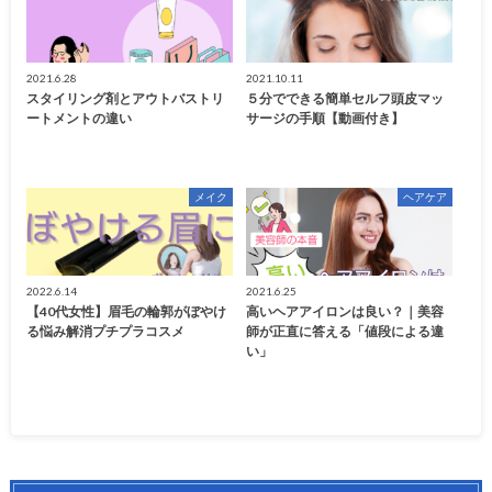
2021.6.28
2021.10.11
スタイリング剤とアウトバストリ
５分でできる簡単セルフ頭皮マッ
ートメントの違い
サージの手順【動画付き】
メイク
ヘアケア
2022.6.14
2021.6.25
【40代女性】眉毛の輪郭がぼやけ
高いヘアアイロンは良い？｜美容
る悩み解消プチプラコスメ
師が正直に答える「値段による違
い」