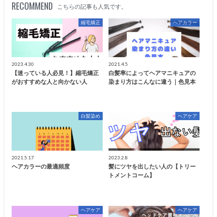
RECOMMEND
こちらの記事も人気です。
縮毛矯正
ヘアカラー
2023.4.30
2021.4.5
【迷っている人必見！】縮毛矯正
白髪率によってヘアマニキュアの
がおすすめな人と向かない人
染まり方はこんなに違う｜色見本
白髪染め
ヘアケア
2021.5.17
2023.2.8
ヘアカラーの最適頻度
髪にツヤを出したい人の【トリー
トメントコーム】
ヘアケア
ヘアケア