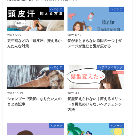
ヘアケア
ヘアケア
2021.6.29
2021.8.17
更年期などの「頭皮汗」抑えるか
髪がまとまらない原因の一つ｜ダ
んたんな対策
メージが進むと髪が広がる
ヘアケア
ヘアスタイリング
2021.10.13
2021.4.2
シャンプーで美髪になりたい人の
髪型変えられない｜変えるメリッ
まとめ記事
ト＆勇気のいらないヘアチェンジ
方法
ヘアケア
ヘアケア