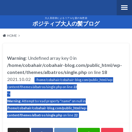
大人美容師によるリアルな髪の知恵袋
ポジティブ大人の髪ブログ
HOME
Warning
: Undefined array key 0 in
/home/cobahair/cobahair-blog.com/public_html/wp-
content/themes/albatros/single.php
on line
18
2021.10.02
/home/cobahair/cobahair-blog.com/public_html/wp-
content/themes/albatros/single.php on line
22
">
Warning
: Attempt to read property "name" on null in
/home/cobahair/cobahair-blog.com/public_html/wp-
content/themes/albatros/single.php
on line
22