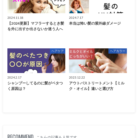
2024.11.18
2024.7.17
【2024更新】マフラーするとき髪
本当は怖い髪の紫外線ダメージ
を外に出すか出さないか迷う人へ
ヘアケア
ヘアカラー
2024.2.17
2023.12.22
シャンプーしてるのに髪がベタつ
アウトバストリートメント【ミル
く原因は？
ク・オイル】違いと選び方
RECOMMEND
こちらの記事も人気です。