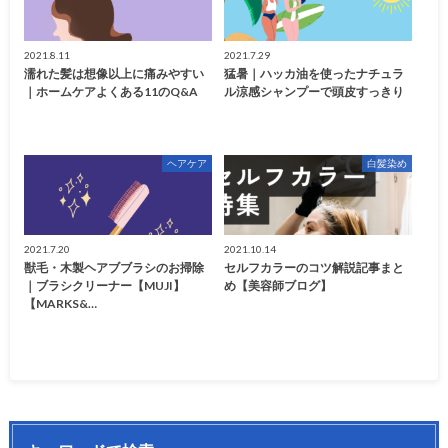
2021.8.11
2021.7.29
濡れた髪は想像以上に痛みやすい
猛暑｜ハッカ油を使ったナチュラ
｜ホームケアよくある11のQ&A
ル涼感シャンプーで頭皮すっきり
ヘアケア
白髪染め
2021.7.20
2021.10.14
獣毛・木製ヘアブブラシのお掃除
セルフカラーのコツ解説記事まと
｜ブラシクリーナー【MUJI】
め【美容師ブログ】
【MARKS&…