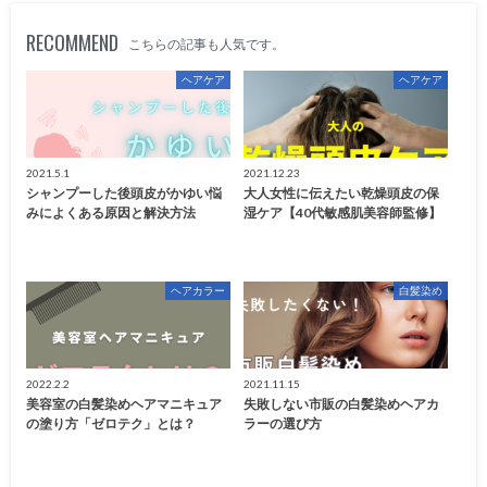
RECOMMEND
こちらの記事も人気です。
ヘアケア
ヘアケア
2021.5.1
2021.12.23
シャンプーした後頭皮がかゆい悩
大人女性に伝えたい乾燥頭皮の保
みによくある原因と解決方法
湿ケア【40代敏感肌美容師監修】
ヘアカラー
白髪染め
2022.2.2
2021.11.15
美容室の白髪染めヘアマニキュア
失敗しない市販の白髪染めヘアカ
の塗り方「ゼロテク」とは？
ラーの選び方