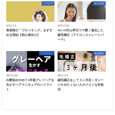
ヘアケア
縮毛矯正
2021.7.6
2021.9.24
美容師が「ブロッキング」をすす
40~50代も即日ツヤ髪｜進化した
める理由【初心者向け】
縮毛矯正（アイロンストレートパ
ーマ）
ヘアカラー
縮毛矯正
2021.3.26
2021.9.4
白髪染めやめて1年後グレーヘアを
縮毛矯正をして３ヶ月目｜ダメー
生かすヘアマニキュアのハイライ
ジさせたくない人のベストな対処
ト
法