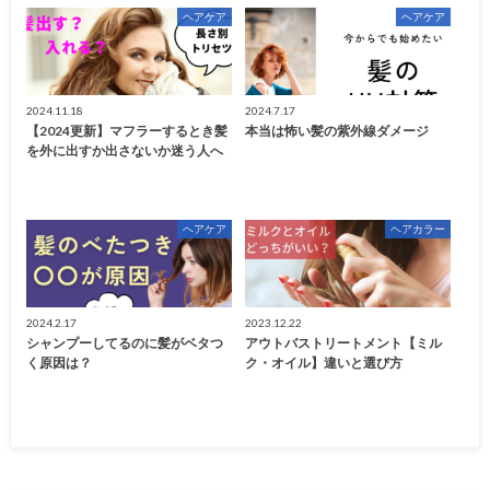
ヘアケア
ヘアケア
2024.11.18
2024.7.17
【2024更新】マフラーするとき髪
本当は怖い髪の紫外線ダメージ
を外に出すか出さないか迷う人へ
ヘアケア
ヘアカラー
2024.2.17
2023.12.22
シャンプーしてるのに髪がベタつ
アウトバストリートメント【ミル
く原因は？
ク・オイル】違いと選び方