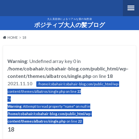
大人美容師によるリアルな髪の知恵袋
ポジティブ大人の髪ブログ
HOME
18
Warning
: Undefined array key 0 in
/home/cobahair/cobahair-blog.com/public_html/wp-
content/themes/albatros/single.php
on line
18
2021.11.10
/home/cobahair/cobahair-blog.com/public_html/wp-
content/themes/albatros/single.php on line
22
">
Warning
: Attempt to read property "name" on null in
/home/cobahair/cobahair-blog.com/public_html/wp-
content/themes/albatros/single.php
on line
22
18