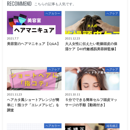
RECOMMEND
こちらの記事も人気です。
ヘアカラー
ヘアケア
2021.7.7
2021.12.23
美容室のヘアマニキュア【Q&A】
大人女性に伝えたい乾燥頭皮の保
湿ケア【40代敏感肌美容師監修】
ヘアケア
ヘアケア
2021.11.23
2021.10.11
ヘアカタ風ショートアレンジが簡
５分でできる簡単セルフ頭皮マッ
単に！指コテ「エレメアレピ」を
サージの手順【動画付き】
調査
ヘアカラー
縮毛矯正