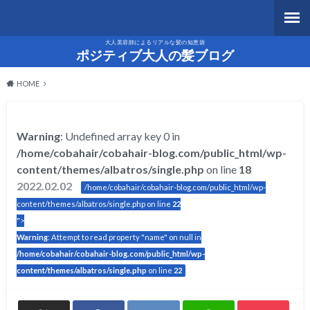
大人美容師によるリアルな髪の知恵袋
ポジティブ大人の髪ブログ
HOME
Warning
: Undefined array key 0 in
/home/cobahair/cobahair-blog.com/public_html/wp-
content/themes/albatros/single.php
on line
18
2022.02.02
/home/cobahair/cobahair-blog.com/public_html/wp-
content/themes/albatros/single.php on line
22
">
Warning
: Attempt to read property "name" on null in
/home/cobahair/cobahair-blog.com/public_html/wp-
content/themes/albatros/single.php
on line
22