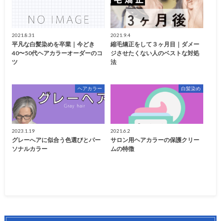
2021.8.31
2021.9.4
平凡な白髪染めを卒業｜今どき
縮毛矯正をして３ヶ月目｜ダメー
40〜50代ヘアカラーオーダーのコ
ジさせたくない人のベストな対処
ツ
法
ヘアカラー
白髪染め
2023.1.19
2021.6.2
グレーへアに似合う色選びとパー
サロン用ヘアカラーの保護クリー
ソナルカラー
ムの特徴