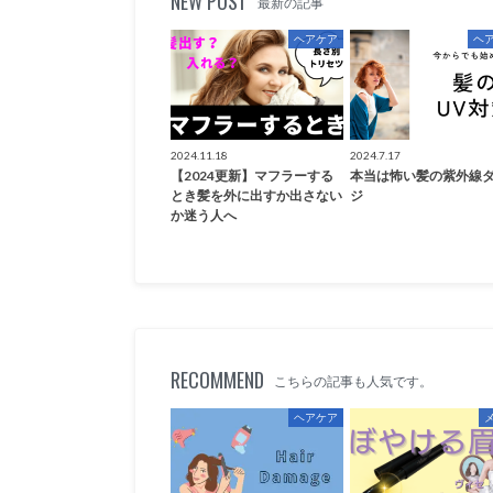
NEW POST
最新の記事
ヘアケア
ヘ
2024.11.18
2024.7.17
【2024更新】マフラーする
本当は怖い髪の紫外線
とき髪を外に出すか出さない
ジ
か迷う人へ
RECOMMEND
こちらの記事も人気です。
ヘアケア