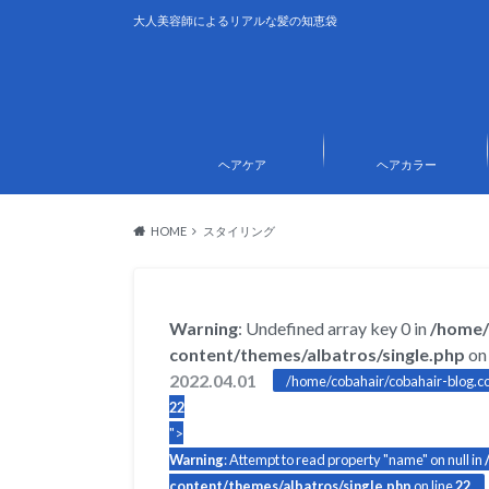
大人美容師によるリアルな髪の知恵袋
ヘアケア
ヘアカラー
HOME
スタイリング
Warning
: Undefined array key 0 in
/home/
content/themes/albatros/single.php
on 
2022.04.01
/home/cobahair/cobahair-blog.co
22
">
Warning
: Attempt to read property "name" on null in
content/themes/albatros/single.php
on line
22