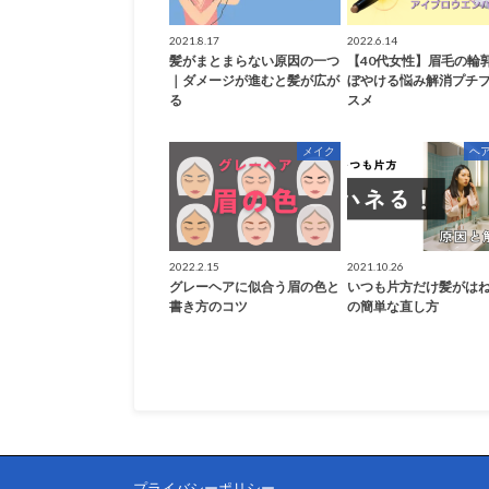
2021.8.17
2022.6.14
髪がまとまらない原因の一つ
【40代女性】眉毛の輪
｜ダメージが進むと髪が広が
ぼやける悩み解消プチ
る
スメ
メイク
ヘ
2022.2.15
2021.10.26
グレーヘアに似合う眉の色と
いつも片方だけ髪がは
書き方のコツ
の簡単な直し方
プライバシーポリシー