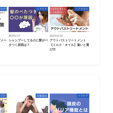
アケア
ヘアケア
ヘアカラー
2024.2.17
2023.12.22
ダメー
シャンプーしてるのに髪がベ
アウトバストリートメント
タつく原因は？
【ミルク・オイル】違いと選
び方
メイク
白髪染め
ヘアケア