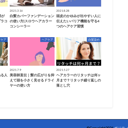
2021.3.16
2021.8.28
郭が
白髪カバーファンデーション
頭皮のかゆみが出やすい人に
プラコ
の使い方|スロウヘアカラー
伝えたいバリア機能を守る4
コンシーラー
つのヘアケア習慣
アケア
ヘアケア
白髪染め
2021.7.9
2021.5.27
ねる人
美容師直伝｜髪の広がりを抑
ヘアカラーのリタッチは何ヶ
えて頭を小さく見せるドライ
月まで？リタッチ繰り返しの
ヤーの使い方
落とし穴
©Copyright2026
ポジテ