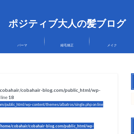
ポジティブ大人の髪ブログ
パーマ
縮毛矯正
メイク
cobahair/cobahair-blog.com/public_html/wp-
line
18
m/public_html/wp-content/themes/albatros/single.php on line
/home/cobahair/cobahair-blog.com/public_html/wp-