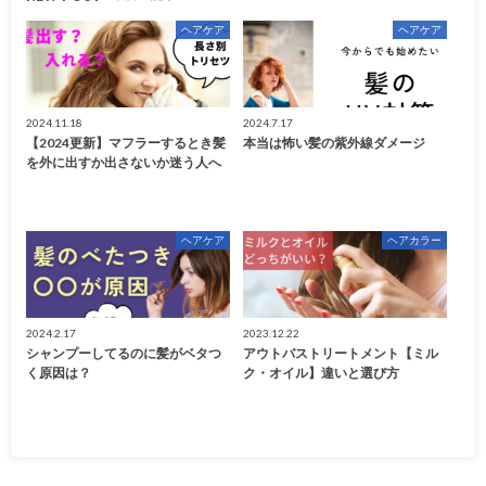
ヘアケア
ヘアケア
2024.11.18
2024.7.17
【2024更新】マフラーするとき髪
本当は怖い髪の紫外線ダメージ
を外に出すか出さないか迷う人へ
ヘアケア
ヘアカラー
2024.2.17
2023.12.22
シャンプーしてるのに髪がベタつ
アウトバストリートメント【ミル
く原因は？
ク・オイル】違いと選び方