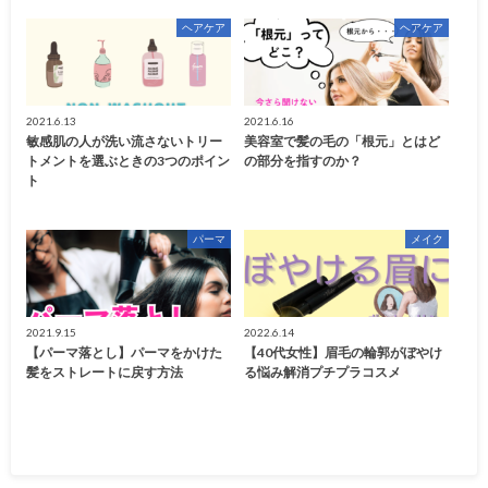
ヘアケア
ヘアケア
2021.6.13
2021.6.16
敏感肌の人が洗い流さないトリー
美容室で髪の毛の「根元」とはど
トメントを選ぶときの3つのポイン
の部分を指すのか？
ト
パーマ
メイク
2021.9.15
2022.6.14
【パーマ落とし】パーマをかけた
【40代女性】眉毛の輪郭がぼやけ
髪をストレートに戻す方法
る悩み解消プチプラコスメ