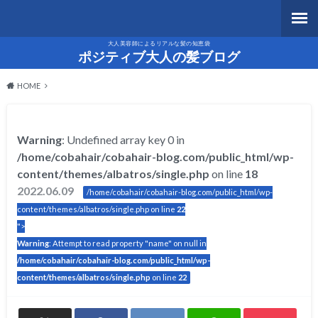
大人美容師によるリアルな髪の知恵袋
ポジティブ大人の髪ブログ
HOME
Warning
: Undefined array key 0 in
/home/cobahair/cobahair-blog.com/public_html/wp-
content/themes/albatros/single.php
on line
18
2022.06.09
/home/cobahair/cobahair-blog.com/public_html/wp-
content/themes/albatros/single.php on line
22
">
Warning
: Attempt to read property "name" on null in
/home/cobahair/cobahair-blog.com/public_html/wp-
content/themes/albatros/single.php
on line
22