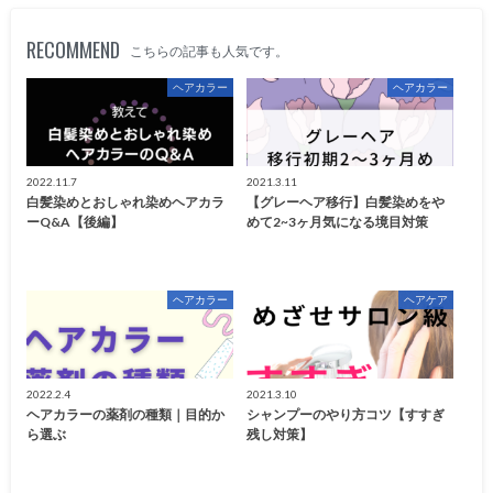
RECOMMEND
こちらの記事も人気です。
ヘアカラー
ヘアカラー
2022.11.7
2021.3.11
白髪染めとおしゃれ染めヘアカラ
【グレーヘア移行】白髪染めをや
ーQ&A【後編】
めて2~3ヶ月気になる境目対策
ヘアカラー
ヘアケア
2022.2.4
2021.3.10
ヘアカラーの薬剤の種類｜目的か
シャンプーのやり方コツ【すすぎ
ら選ぶ
残し対策】