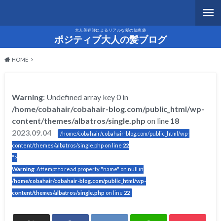
大人美容師によるリアルな髪の知恵袋
ポジティブ大人の髪ブログ
HOME
Warning
: Undefined array key 0 in
/home/cobahair/cobahair-blog.com/public_html/wp-
content/themes/albatros/single.php
on line
18
2023.09.04
/home/cobahair/cobahair-blog.com/public_html/wp-
content/themes/albatros/single.php on line
22
">
Warning
: Attempt to read property "name" on null in
/home/cobahair/cobahair-blog.com/public_html/wp-
content/themes/albatros/single.php
on line
22