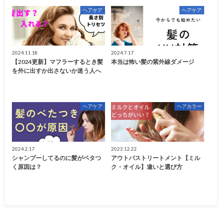
ヘアケア
ヘアケア
2024.11.18
2024.7.17
【2024更新】マフラーするとき髪
本当は怖い髪の紫外線ダメージ
を外に出すか出さないか迷う人へ
ヘアケア
ヘアカラー
2024.2.17
2023.12.22
シャンプーしてるのに髪がベタつ
アウトバストリートメント【ミル
く原因は？
ク・オイル】違いと選び方