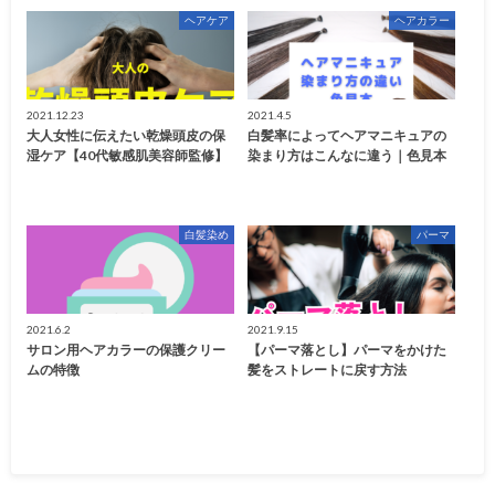
ヘアケア
ヘアカラー
2021.12.23
2021.4.5
大人女性に伝えたい乾燥頭皮の保
白髪率によってヘアマニキュアの
湿ケア【40代敏感肌美容師監修】
染まり方はこんなに違う｜色見本
白髪染め
パーマ
2021.6.2
2021.9.15
サロン用ヘアカラーの保護クリー
【パーマ落とし】パーマをかけた
ムの特徴
髪をストレートに戻す方法