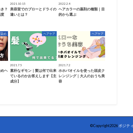
2021.10.15
2022.2.4
べき？
美容室でのブローとドライの
ヘアカラーの薬剤の種類｜目
頻度
違いとは？
的から選ぶ
髪染め
ヘアケア
ヘアケア
2021.7.5
2021.7.2
染めヘ
素朴なギモン｜髪は何で出来
ホホバオイルを使った頭皮ク
ているのかお答えします【主
レンジング｜大人のおうち美
成分】
容
©Copyright2026
ポジテ