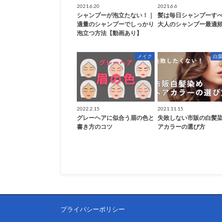
2021.6.20
2021.6.6
シャンプーが泡立たない！｜
髪は毎日シャンプーす
適量のシャンプーでしっかり
大人のシャンプー最適
泡立つ方法【動画あり】
メイク
白
2022.2.15
2021.11.15
グレーヘアに似合う眉の色と
失敗しない市販の白髪
書き方のコツ
アカラーの選び方
プライバシーポリシー