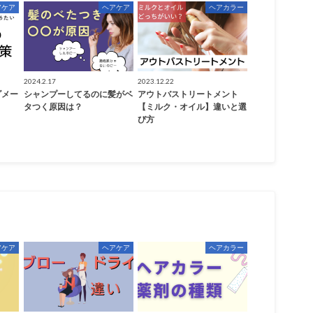
アケア
ヘアケア
ヘアカラー
2024.2.17
2023.12.22
ダメー
シャンプーしてるのに髪がベ
アウトバストリートメント
タつく原因は？
【ミルク・オイル】違いと選
び方
アケア
ヘアケア
ヘアカラー