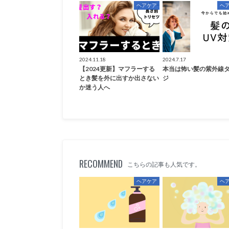
ヘアケア
ヘ
2024.11.18
2024.7.17
【2024更新】マフラーする
本当は怖い髪の紫外線
とき髪を外に出すか出さない
ジ
か迷う人へ
RECOMMEND
こちらの記事も人気です。
ヘアケア
ヘ