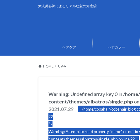
大人美容師によるリアルな髪の知恵袋
ヘアケア
ヘアカラー
HOME
UV-A
Warning
: Undefined array key 0 in
/home/
content/themes/albatros/single.php
on 
2021.07.29
/home/cobahair/cobahair-blog.co
22
">
Warning
: Attempt to read property "name" on null in
content/themes/albatros/single.php
on line
22