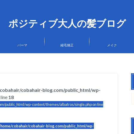
ポジティブ大人の髪ブログ
パーマ
縮毛矯正
メイク
cobahair/cobahair-blog.com/public_html/wp-
line
18
m/public_html/wp-content/themes/albatros/single.php on line
/home/cobahair/cobahair-blog.com/public_html/wp-